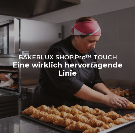
werden. Indirekte
Emissionen hängen von der
Energiemischung des
Netzes ab, an das er
angeschlossen ist. Letztere
können eliminiert werden,
indem man sich dafür
entscheidet, Energie aus
erneuerbaren Quellen zu
kaufen.
Greenhouse Gas
Protocol
BAKERLUX SHOP.Pro™ TOUCH
Eine wirklich hervorragende
Linie