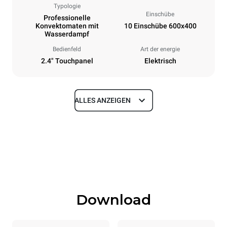
Typologie
Einschübe
Professionelle
Konvektomaten mit
10 Einschübe 600x400
Wasserdampf
Bedienfeld
Art der energie
2.4" Touchpanel
Elektrisch
ALLES ANZEIGEN
Maße
Breite
Tiefe
800 mm
811 mm
Höhe
Gewicht
952 mm
96 kg
Download
Spezifikationen der behälter
Anzahl der Bleche
Blechgröße