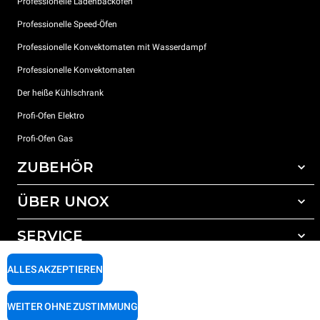
Professionelle Ladenbacköfen
Professionelle Speed-Öfen
Professionelle Konvektomaten mit Wasserdampf
Professionelle Konvektomaten
Der heiße Kühlschrank
Profi-Ofen Elektro
Profi-Ofen Gas
ZUBEHÖR
ÜBER UNOX
Gesamtes Zubehör
Reinigungsmittel für das Selbstreinigungsprogramm
SERVICE
Unsere Standorte weltweit
Reinigungsmittel für das manuelle Reinigungsprogramm
ALLES AKZEPTIEREN
Wasseraufbereitung mit Kunstharzfiltern
Unox garantie
Wasseraufbereitung durch Umkehrosmose
Händler Suche
WEITER OHNE ZUSTIMMUNG
Service Suche