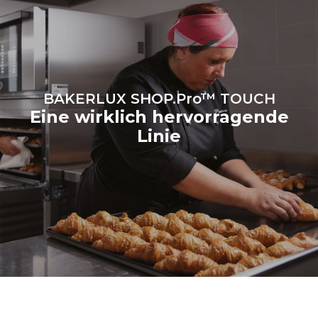
Netzes ab, an das er
angeschlossen ist. Letztere
können eliminiert werden,
indem man sich dafür
entscheidet, Energie aus
erneuerbaren Quellen zu
kaufen.
Greenhouse Gas
Protocol
BAKERLUX SHOP.Pro™ TOUCH
Eine wirklich hervorragende
Linie