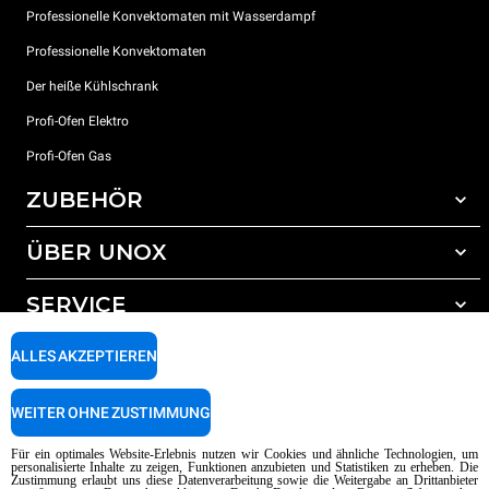
Professionelle Konvektomaten mit Wasserdampf
Professionelle Konvektomaten
Der heiße Kühlschrank
Profi-Ofen Elektro
Profi-Ofen Gas
ZUBEHÖR
ÜBER UNOX
Gesamtes Zubehör
Reinigungsmittel für das Selbstreinigungsprogramm
SERVICE
Unsere Standorte weltweit
Reinigungsmittel für das manuelle Reinigungsprogramm
ALLES AKZEPTIEREN
Wasseraufbereitung mit Kunstharzfiltern
Unox garantie
Wasseraufbereitung durch Umkehrosmose
Händler Suche
WEITER OHNE ZUSTIMMUNG
Service Suche
AI Content Disclaimer
Privacy policy
Cookie policy
Für ein optimales Website-Erlebnis nutzen wir Cookies und ähnliche Technologien, um
personalisierte Inhalte zu zeigen, Funktionen anzubieten und Statistiken zu erheben. Die
Copyright 2026 UNOX SpA Alle Rechte vorbehalten. Reg. Imp. Padova n °
Zustimmung erlaubt uns diese Datenverarbeitung sowie die Weitergabe an Drittanbieter