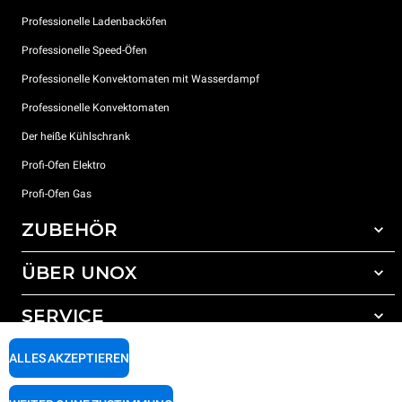
Professionelle Ladenbacköfen
Professionelle Speed-Öfen
Professionelle Konvektomaten mit Wasserdampf
Professionelle Konvektomaten
Der heiße Kühlschrank
Profi-Ofen Elektro
Profi-Ofen Gas
ZUBEHÖR
ÜBER UNOX
Gesamtes Zubehör
Reinigungsmittel für das Selbstreinigungsprogramm
SERVICE
Unsere Standorte weltweit
Reinigungsmittel für das manuelle Reinigungsprogramm
ALLES AKZEPTIEREN
Wasseraufbereitung mit Kunstharzfiltern
Unox garantie
Wasseraufbereitung durch Umkehrosmose
Händler Suche