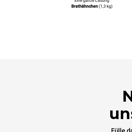
Eine ganze Ladung
Brathähnchen
(1,3 kg)
N
un
Fülle 