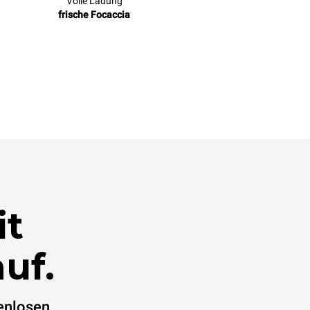
Volle Ladung
frische Focaccia
it
uf.
enlosen