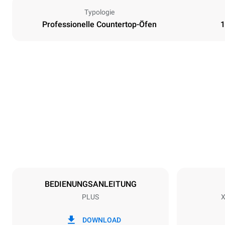
Typologie
Professionelle Countertop-Öfen
1
Maße
Breite
750 mm
Gewicht
98 kg
Spezifikationen der behälter
Anzahl der Bl
10
BEDIENUNGSANLEITUNG
PLUS
X
Art der energie
Spannung
380-415V 3
DOWNLOAD