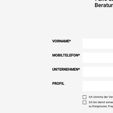
Beratun
VORNAME
*
MOBILTELEFON
*
UNTERNEHMEN
*
PROFIL
Ich stimme der Ve
Ich bin damit einv
zu Ereignissen, Fr