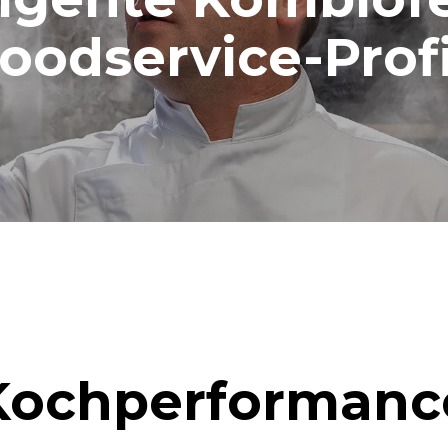
oodservice-Prof
Kochperformanc