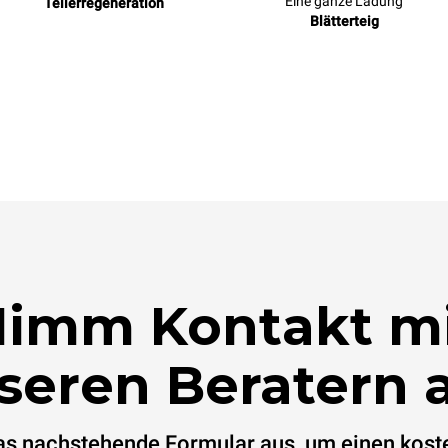
Eine ganze Ladung
Tellerregeneration
Blätterteig
imm Kontakt m
seren Beratern a
das nachstehende Formular aus, um einen kost