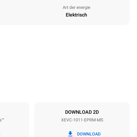
Art der energie
Elektrisch
Höhe
1010 mm
Abstand zwischen den Schalen
67 mm
DOWNLOAD 2D
s™
XEVC-1011-EPRM-MS
Frequenz
50 / 60 Hz
D
DOWNLOAD