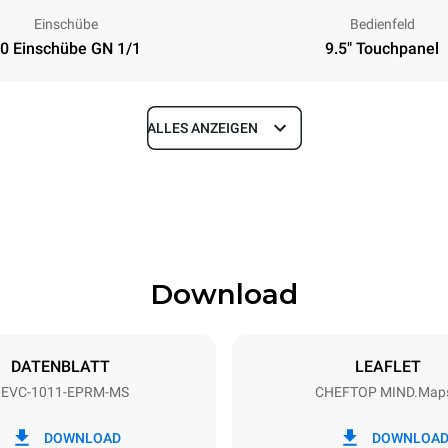
Einschübe
Bedienfeld
0 Einschübe GN 1/1
9.5" Touchpanel
ALLES ANZEIGEN
Tiefe
783 mm
Download
eche
Blechgröße
GN 1/1
DATENBLATT
LEAFLET
EVC-1011-EPRM-MS
CHEFTOP MIND.Map
Elektrische Leistung
N~ / 220-240V 3~
18,5 kW
DOWNLOAD
DOWNLOA