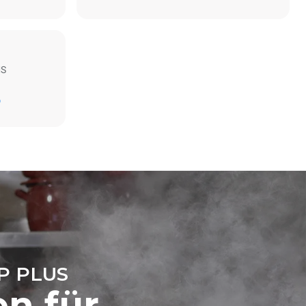
MS
Schätzwert unter der Annahme einer täglichen
Nutzung des Ofens (300 Tage/Jahr):
D
6 kleine Portionen Brathähnchen
(Ofenbeladung: 20%)
direkten
1 volle Ofenladung Bratkartoffeln
ugt werden.
3 volle Ofenladungen mit Dampf gegart
on der
2 Std. Leerlauf im Ofen bei 180 °C
, an das er
önnen
ich dafür
uerbaren
P PLUS
en für