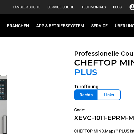
HÄNDLER SUCHE
SERVICE SUCHE
TESTIMONIALS
BLOG
BRANCHEN
APP & BETRIEBSSYSTEM
SERVICE
ÜBER UN
Professionelle Co
CHEFTOP MI
PLUS
Türöffnung
Rechts
Links
Code:
XEVC-1011-EPRM-
CHEFTOP MIND.Maps™ PLUS ist ein i