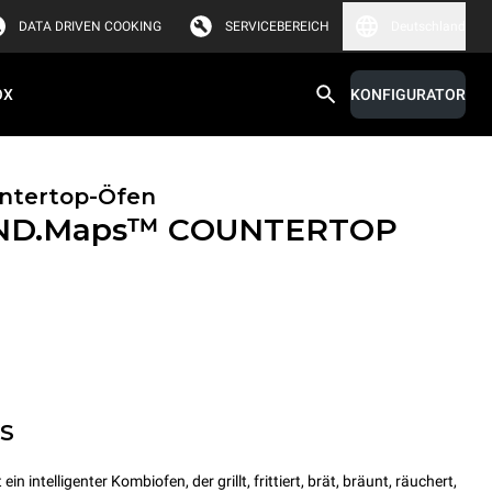
DATA DRIVEN COOKING
SERVICEBEREICH
Deutschland
OX
KONFIGURATOR
untertop-Öfen
ND.Maps™ COUNTERTOP
MS
ntelligenter Kombiofen, der grillt, frittiert, brät, bräunt, räuchert,