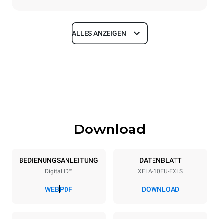
ALLES ANZEIGEN
Maße
Breite
Tiefe
860 mm
1018 mm
Höhe
Gewicht
1219 mm
178 kg
Download
Spezifikationen der behälter
Anzahl der Bleche
Blechgröße
10
600x400
BEDIENUNGSANLEITUNG
DATENBLATT
Digital.ID™
XELA-10EU-EXLS
Abstand zwischen den Schalen
84 mm
WEB
PDF
DOWNLOAD