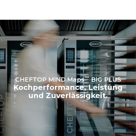
angeschlossen ist. Letztere
können eliminiert werden,
indem man sich dafür
entscheidet, Energie aus
erneuerbaren Quellen zu
kaufen.
Greenhouse Gas
Protocol
Schätzwert unter der Annahme
Schätzwert unter Annahme
einer täglichen Nutzung des
folgender wöchentlicher
Ofens (365 Tage/Jahr):
Reinigungsprogramm-Nutzung
(52 Wochen/Jahr):
6 volle Ofenladungen
7 Langwaschprogramme
Brathähnchen
6 volle Ofenladungen mit
Dampf gegart
™
CHEFTOP MIND.Maps
BIG PLUS
Kochperformance, Leistung
und Zuverlässigkeit.