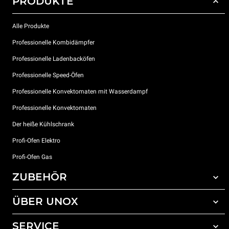
PRODUKTE
Alle Produkte
Professionelle Kombidämpfer
Professionelle Ladenbacköfen
Professionelle Speed-Öfen
Professionelle Konvektomaten mit Wasserdampf
Professionelle Konvektomaten
Der heiße Kühlschrank
Profi-Ofen Elektro
Profi-Ofen Gas
ZUBEHÖR
ÜBER UNOX
Gesamtes Zubehör
Reinigungsmittel für das Selbstreinigungsprogramm
SERVICE
Unsere Standorte weltweit