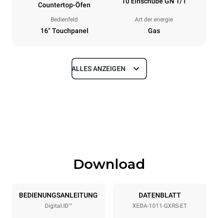
10 Einschübe GN 1/1
Countertop-Öfen
Bedienfeld
Art der energie
16" Touchpanel
Gas
ALLES ANZEIGEN
Maße
Breite
Tiefe
750 mm
841 mm
Höhe
Gewicht
1069 mm
151 kg
Download
Spezifikationen der behälter
Anzahl der Bleche
Blechgröße
10
GN 1/1
BEDIENUNGSANLEITUNG
DATENBLATT
Digital.ID™
XEDA-1011-GXRS-ET
Abstand zwischen den Schalen