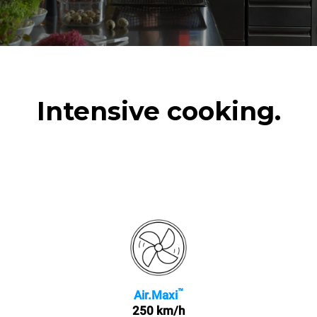
1 volle Ofenladung
Bratkartoffeln
3 volle Ofenladungen mit
Dampf gegart
2 Std. Leerlauf im Ofen bei
180 °C
Intensive cooking.
™
Air.Maxi
250 km/h