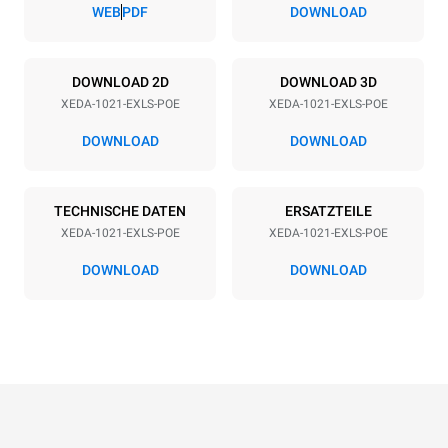
83 mm
WEB
PDF
DOWNLOAD
Art der energie
DOWNLOAD 2D
DOWNLOAD 3D
XEDA-1021-EXLS-POE
XEDA-1021-EXLS-POE
Spannung
Elektrische Leistung
380-415V 3N~ / 220-240V
35,8 kW
DOWNLOAD
DOWNLOAD
3~
Frequenz
Steckertyp
50 / 60 Hz
NICHT INBEGRIFFEN
TECHNISCHE DATEN
ERSATZTEILE
XEDA-1021-EXLS-POE
XEDA-1021-EXLS-POE
DOWNLOAD
DOWNLOAD
*
Verbrauch in kwh und co2-emissionen
Verbrauch in kWh
CO2-Emissionen
141,2 kWh/Tag
0 kg CO2/Tag
Die Schätzung umfasst nur
die direkten Emissionen,
die vom Ofen erzeugt
werden. Indirekte
Emissionen hängen von der
Energiemischung des