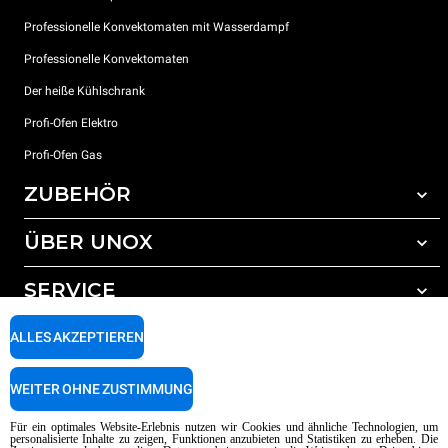
Professionelle Konvektomaten mit Wasserdampf
Professionelle Konvektomaten
Der heiße Kühlschrank
Profi-Ofen Elektro
Profi-Ofen Gas
ZUBEHÖR
ÜBER UNOX
Gesamtes Zubehör
Reinigungsmittel für das Selbstreinigungsprogramm
SERVICE
Unsere Standorte weltweit
Reinigungsmittel für das manuelle Reinigungsprogramm
ALLES AKZEPTIEREN
Wasseraufbereitung mit Kunstharzfiltern
Unox garantie
Wasseraufbereitung durch Umkehrosmose
Händler Suche
WEITER OHNE ZUSTIMMUNG
Service Suche
AI Content Disclaimer
Privacy policy
Cookie policy
Für ein optimales Website-Erlebnis nutzen wir Cookies und ähnliche Technologien, um
personalisierte Inhalte zu zeigen, Funktionen anzubieten und Statistiken zu erheben. Die