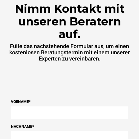
Netzes ab, an das er
Nimm Kontakt mit
angeschlossen ist. Letztere
können eliminiert werden,
indem man sich dafür
unseren Beratern
entscheidet, Energie aus
erneuerbaren Quellen zu
auf.
kaufen.
Greenhouse Gas
Protocol
Fülle das nachstehende Formular aus, um einen
kostenlosen Beratungstermin mit einem unserer
Experten zu vereinbaren.
VORNAME
*
NACHNAME
*