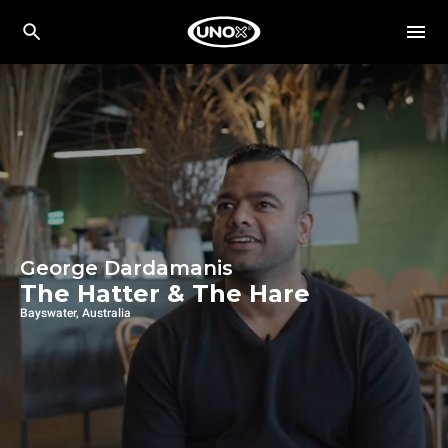
George Dardamanis
The Hatter & The Hare
Bayswater, Australia