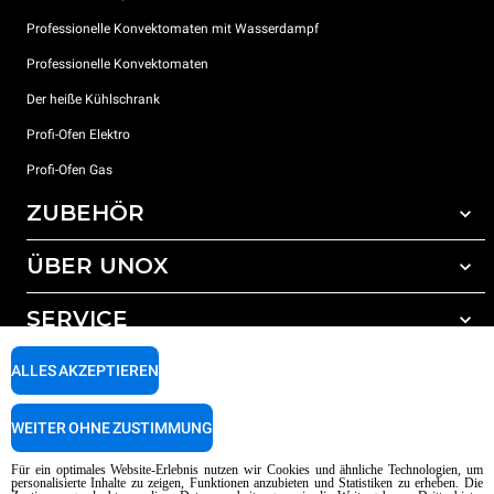
Professionelle Konvektomaten mit Wasserdampf
Professionelle Konvektomaten
Der heiße Kühlschrank
Profi-Ofen Elektro
Profi-Ofen Gas
ZUBEHÖR
ÜBER UNOX
Gesamtes Zubehör
Reinigungsmittel für das Selbstreinigungsprogramm
SERVICE
Unsere Standorte weltweit
Reinigungsmittel für das manuelle Reinigungsprogramm
ALLES AKZEPTIEREN
Wasseraufbereitung mit Kunstharzfiltern
Unox garantie
Wasseraufbereitung durch Umkehrosmose
Händler Suche
WEITER OHNE ZUSTIMMUNG
Service Suche
AI Content Disclaimer
Privacy policy
Cookie policy
Für ein optimales Website-Erlebnis nutzen wir Cookies und ähnliche Technologien, um
personalisierte Inhalte zu zeigen, Funktionen anzubieten und Statistiken zu erheben. Die