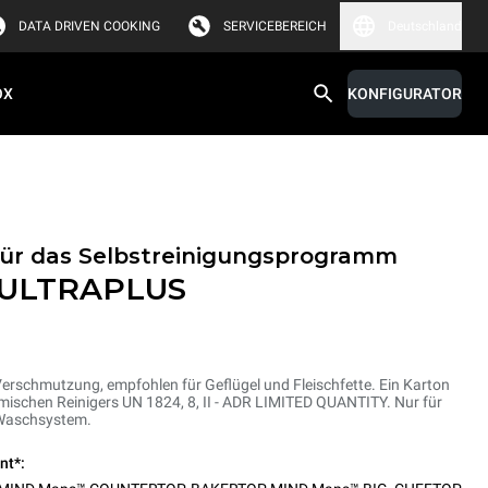
DATA DRIVEN COOKING
SERVICEBEREICH
Deutschland
OX
KONFIGURATOR
für das Selbstreinigungsprogramm
 ULTRAPLUS
 Verschmutzung, empfohlen für Geflügel und Fleischfette. Ein Karton
emischen Reinigers UN 1824, 8, II - ADR LIMITED QUANTITY. Nur für
 Waschsystem.
nt*: