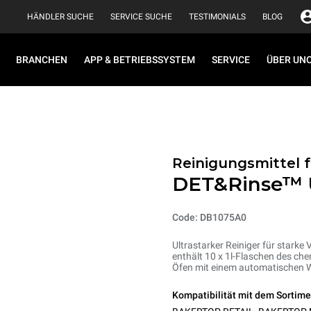
HÄNDLER SUCHE
SERVICE SUCHE
TESTIMONIALS
BLOG
BRANCHEN
APP & BETRIEBSSYSTEM
SERVICE
ÜBER UN
Reinigungsmittel 
DET&Rinse™
Code: DB1075A0
Ultrastarker Reiniger für starke
enthält 10 x 1l-Flaschen des ch
Öfen mit einem automatischen
Kompatibilität mit dem Sortime