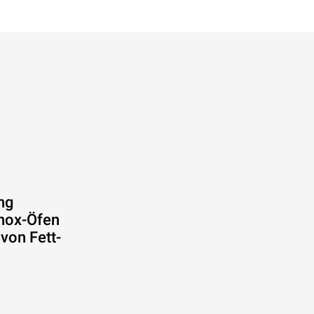
ng
Unox-Öfen
von Fett-