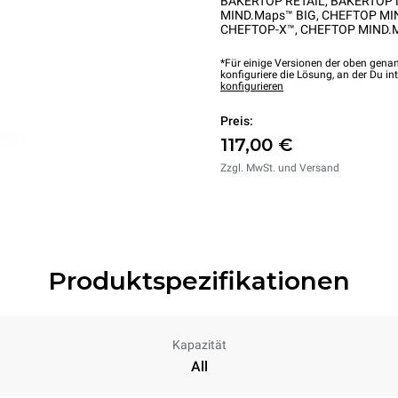
BAKERTOP RETAIL
,
BAKERTOP 
MIND.Maps™ BIG
,
CHEFTOP MI
CHEFTOP-X™
,
CHEFTOP MIND.
*Für einige Versionen der oben genan
konfiguriere die Lösung, an der Du int
konfigurieren
Preis:
117,00 €
Zzgl. MwSt. und Versand
Produktspezifikationen
Kapazität
All