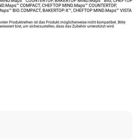
MIND.Maps™ COUNTERTOP
,
BAKERTOP MIND.Maps™ BIG
,
CHEFTOP
ND.Maps™ COMPACT
,
CHEFTOP MIND.Maps™ COUNTERTOP
,
Maps™ BIG COMPACT
,
BAKERTOP-X™
,
CHEFTOP MIND.Maps™ VISTA
nten Produktreihen ist das Produkt möglicherweise nicht kompatibel. Bitte
eressiert bist, um sicherzustellen, dass das Zubehör unterstützt wird.