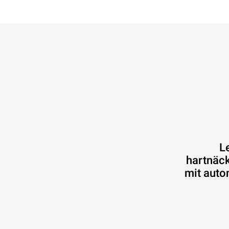
L
hartnäck
mit auto