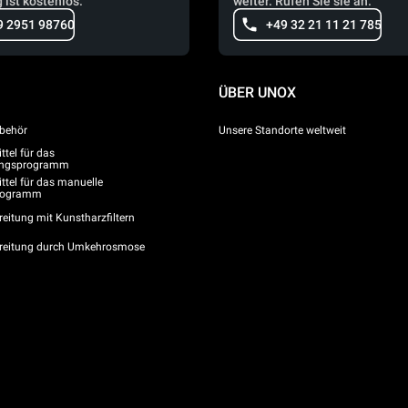
 ist kostenlos.
weiter. Rufen Sie sie an.
9 2951 98760
+49 32 21 11 21 785
ÜBER UNOX
behör
Unsere Standorte weltweit
tel für das
gungsprogramm
ttel für das manuelle
programm
eitung mit Kunstharzfiltern
reitung durch Umkehrosmose