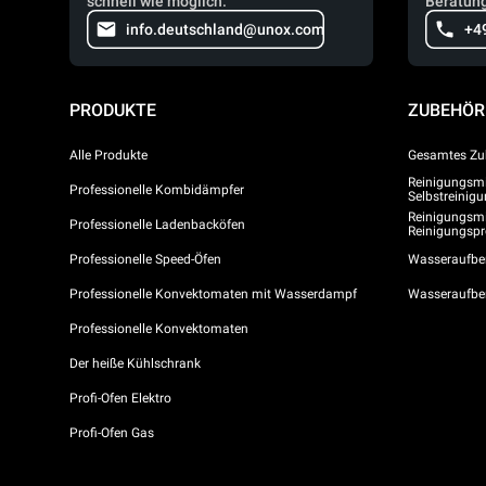
schnell wie möglich.
Beratung
info.deutschland@unox.com
+4
PRODUKTE
ZUBEHÖR
Alle Produkte
Gesamtes Zu
Reinigungsmit
Professionelle Kombidämpfer
Selbstreini
Reinigungsmi
Professionelle Ladenbacköfen
Reinigungs
Professionelle Speed-Öfen
Wasseraufber
Professionelle Konvektomaten mit Wasserdampf
Wasseraufbe
Professionelle Konvektomaten
Der heiße Kühlschrank
Profi-Ofen Elektro
Profi-Ofen Gas