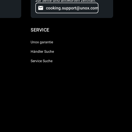
zur Seite und antworten zeitnah.
cooking.support@unox.com
SERVICE
Unox garantie
Händler Suche
Service Suche