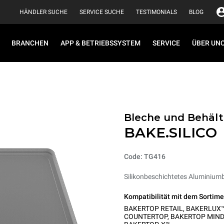
HÄNDLER SUCHE
SERVICE SUCHE
TESTIMONIALS
BLOG
BRANCHEN
APP & BETRIEBSSYSTEM
SERVICE
ÜBER UN
Bleche und Behälte
BAKE.SILICO
Code: TG416
Silikonbeschichtetes Aluminiumb
Kompatibilität mit dem Sortime
BAKERTOP RETAIL
,
BAKERLUX™
COUNTERTOP
,
BAKERTOP MIND