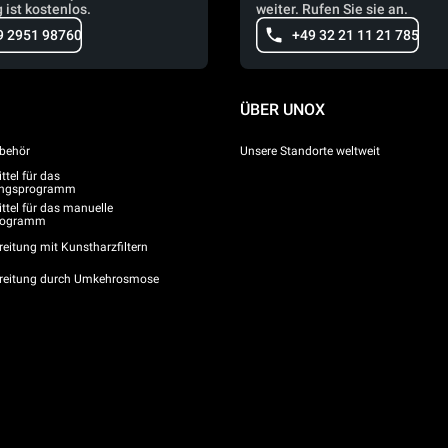
 ist kostenlos.
weiter. Rufen Sie sie an.
9 2951 98760
+49 32 21 11 21 785
ÜBER UNOX
behör
Unsere Standorte weltweit
tel für das
gungsprogramm
ttel für das manuelle
programm
eitung mit Kunstharzfiltern
reitung durch Umkehrosmose