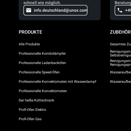
schnell wie möglich.
Beratung
info.deutschland@unox.com
+4
PRODUKTE
ZUBEHÖR
Alle Produkte
Gesamtes Zu
Reinigungsmit
Professionelle Kombidämpfer
Selbstreini
Reinigungsmi
Professionelle Ladenbacköfen
Reinigungs
Professionelle Speed-Öfen
Wasseraufber
Professionelle Konvektomaten mit Wasserdampf
Wasseraufbe
Professionelle Konvektomaten
Der heiße Kühlschrank
Profi-Ofen Elektro
Profi-Ofen Gas