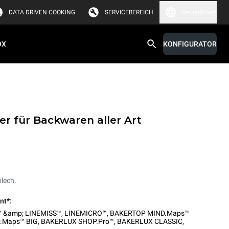
DATA DRIVEN COOKING
SERVICEBEREICH
Deutschland
OX
KONFIGURATOR
r für Backwaren aller Art
lech.
nt*:
 &amp; LINEMISS™
,
LINEMICRO™
,
BAKERTOP MIND.Maps™
.Maps™ BIG
,
BAKERLUX SHOP.Pro™
,
BAKERLUX CLASSIC
,