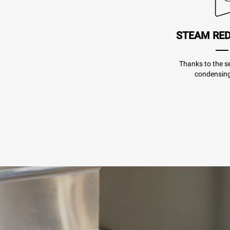
STEAM RE
Thanks to the se
condensing 