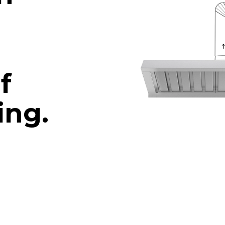
f
ing.