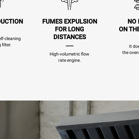
DUCTION
FUMES EXPULSION
NO 
FOR LONG
ON TH
DISTANCES
lf-cleaning
filter.
It do
the oven
High-volumetric flow
rate engine.