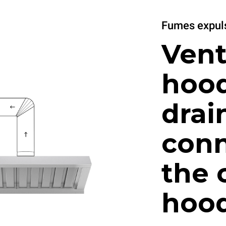
Fumes expuls
Vent
hood
drai
conn
the 
hood