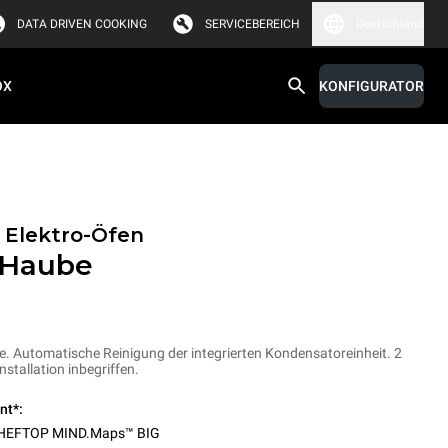
DATA DRIVEN COOKING
SERVICEBEREICH
Deutschland
OX
KONFIGURATOR
 Elektro-Öfen
 Haube
 Automatische Reinigung der integrierten Kondensatoreinheit. 2
nstallation inbegriffen.
nt*:
HEFTOP MIND.Maps™ BIG