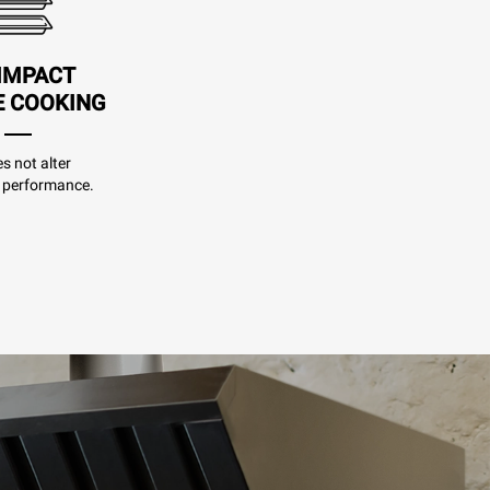
IMPACT
E COOKING
es not alter
 performance.