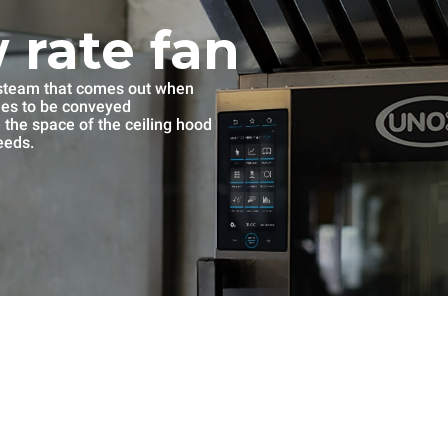
 rate fan
e steam that comes out when
mes to be conveyed
se the space of the ceiling hood
eeds.