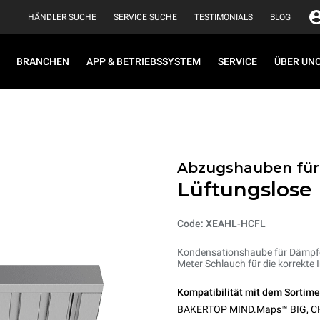
HÄNDLER SUCHE
SERVICE SUCHE
TESTIMONIALS
BLOG
BRANCHEN
APP & BETRIEBSSYSTEM
SERVICE
ÜBER UN
Abzugshauben für
Lüftungslose
Code: XEAHL-HCFL
Kondensationshaube für Dämpfe.
Meter Schlauch für die korrekte I
Kompatibilität mit dem Sortime
BAKERTOP MIND.Maps™ BIG
,
C