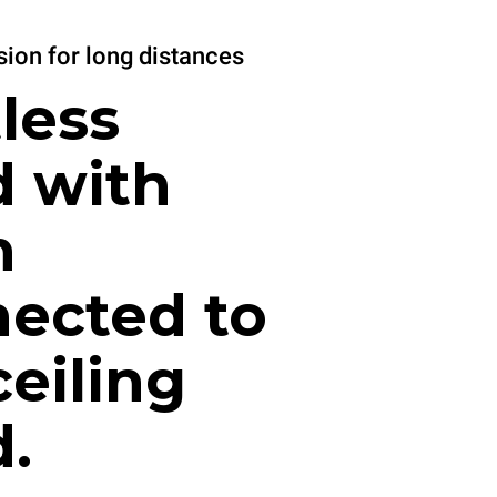
ion for long distances
less
 with
n
ected to
ceiling
.