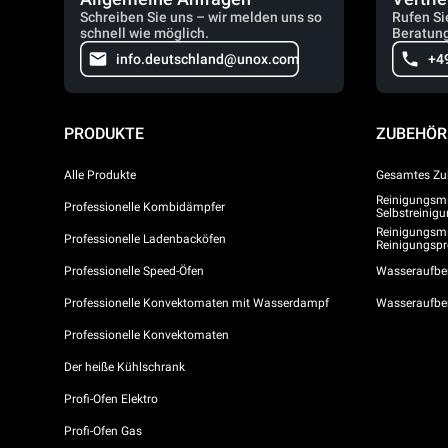
Schreiben Sie uns – wir melden uns so
Rufen Si
schnell wie möglich.
Beratung
info.deutschland@unox.com
+4
PRODUKTE
ZUBEHÖR
Alle Produkte
Gesamtes Zu
Reinigungsmit
Professionelle Kombidämpfer
Selbstreini
Reinigungsmi
Professionelle Ladenbacköfen
Reinigungs
Professionelle Speed-Öfen
Wasseraufber
Professionelle Konvektomaten mit Wasserdampf
Wasseraufbe
Professionelle Konvektomaten
Der heiße Kühlschrank
Profi-Ofen Elektro
Profi-Ofen Gas