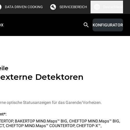
DATA DRIVEN COOKING
SERVICEBEREICH
Deutschland
OX
KONFIGURATOR
ile
 externe Detektoren
rne optische Statusanzeigen für das Garende/Vorheizen.
nt*:
TERTOP
,
BAKERTOP MIND.Maps™ BIG
,
CHEFTOP MIND.Maps™ BIG
,
CT
,
CHEFTOP MIND.Maps™ COUNTERTOP
,
CHEFTOP-X™
,