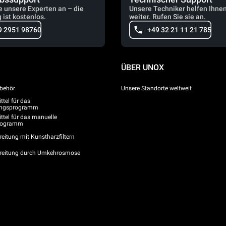
e unsere Experten an – die
Unsere Techniker helfen Ihne
 ist kostenlos.
weiter. Rufen Sie sie an.
9 2951 98760
+49 32 21 11 21 785
ÜBER UNOX
behör
Unsere Standorte weltweit
tel für das
gungsprogramm
ttel für das manuelle
programm
eitung mit Kunstharzfiltern
reitung durch Umkehrosmose