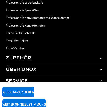
Professionelle Ladenbacköfen
Professionelle Speed-Öfen
Professionelle Konvektomaten mit Wasserdampf
Professionelle Konvektomaten
Der heiße Kühlschrank
Profi-Ofen Elektro
Profi-Ofen Gas
ZUBEHÖR
ÜBER UNOX
Gesamtes Zubehör
Reinigungsmittel für das Selbstreinigungsprogramm
SERVICE
Unsere Standorte weltweit
Reinigungsmittel für das manuelle Reinigungsprogramm
ALLES AKZEPTIEREN
Wasseraufbereitung mit Kunstharzfiltern
Unox garantie
Wasseraufbereitung durch Umkehrosmose
Händler Suche
WEITER OHNE ZUSTIMMUNG