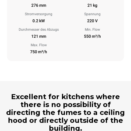
276 mm
21 kg
Stromversorgung
Spannung
0.2 kW
220 V
Durchmesser des Abzugs
Min. Flow
121 mm
550 m³/h
Max. Flow
750 m³/h
Excellent for kitchens where
there is no possibility of
directing the fumes to a ceiling
hood or directly outside of the
building.