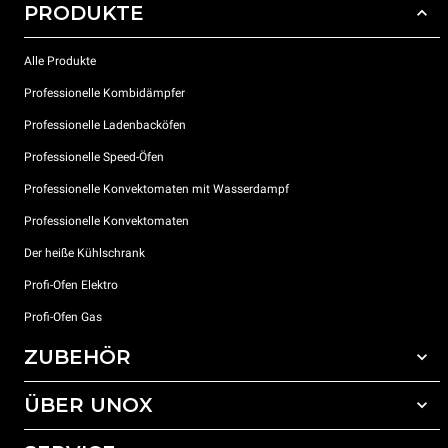
PRODUKTE
Alle Produkte
Professionelle Kombidämpfer
Professionelle Ladenbacköfen
Professionelle Speed-Öfen
Professionelle Konvektomaten mit Wasserdampf
Professionelle Konvektomaten
Der heiße Kühlschrank
Profi-Ofen Elektro
Profi-Ofen Gas
ZUBEHÖR
ÜBER UNOX
Gesamtes Zubehör
Reinigungsmittel für das Selbstreinigungsprogramm