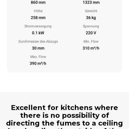
860 mm
1323 mm
Höhe
Gewicht
258 mm
36 kg
Stromversorgung
Spannung
0.1 kW
220 V
Durchmesser des Abzugs
Min. Flow
30 mm
310 m³/h
Max. Flow
390 m³/h
Excellent for kitchens where
there is no possibility of
directing the fumes to a ceiling