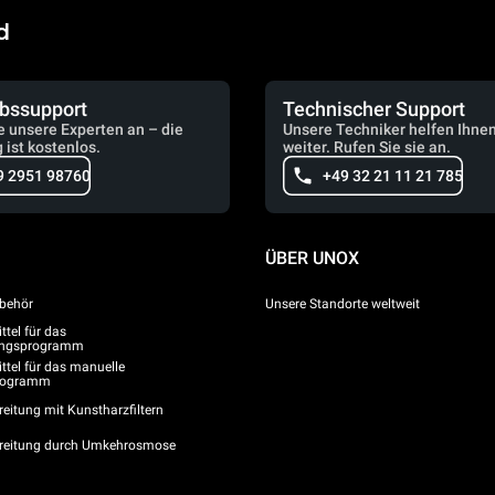
d
ebssupport
Technischer Support
e unsere Experten an – die
Unsere Techniker helfen Ihne
 ist kostenlos.
weiter. Rufen Sie sie an.
9 2951 98760
+49 32 21 11 21 785
ÜBER UNOX
behör
Unsere Standorte weltweit
tel für das
gungsprogramm
ttel für das manuelle
programm
eitung mit Kunstharzfiltern
reitung durch Umkehrosmose