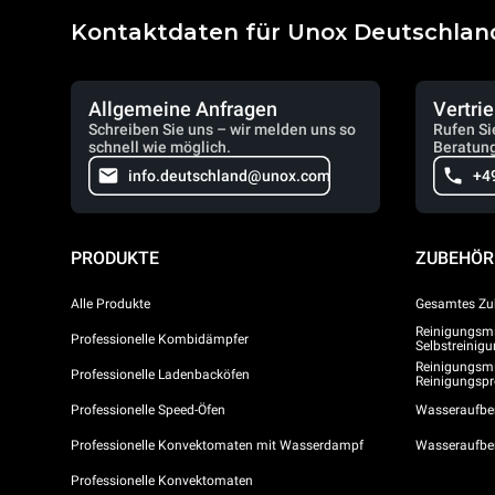
Kontaktdaten für Unox Deutschlan
Allgemeine Anfragen
Vertri
Schreiben Sie uns – wir melden uns so
Rufen Si
schnell wie möglich.
Beratung
info.deutschland@unox.com
+4
PRODUKTE
ZUBEHÖR
Alle Produkte
Gesamtes Zu
Reinigungsmit
Professionelle Kombidämpfer
Selbstreini
Reinigungsmi
Professionelle Ladenbacköfen
Reinigungs
Professionelle Speed-Öfen
Wasseraufber
Professionelle Konvektomaten mit Wasserdampf
Wasseraufbe
Professionelle Konvektomaten