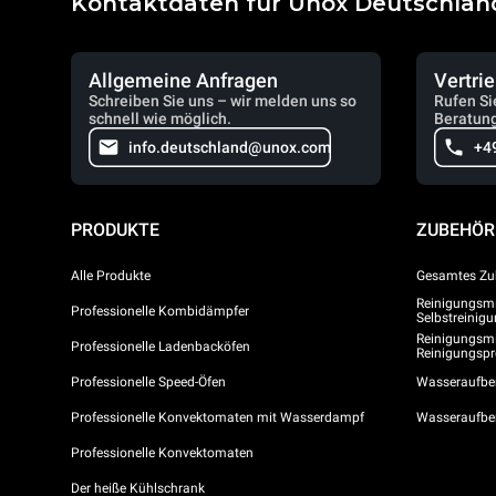
Kontaktdaten für Unox Deutschlan
Allgemeine Anfragen
Vertri
Schreiben Sie uns – wir melden uns so
Rufen Si
schnell wie möglich.
Beratung
info.deutschland@unox.com
+4
PRODUKTE
ZUBEHÖR
Alle Produkte
Gesamtes Zu
Reinigungsmit
Professionelle Kombidämpfer
Selbstreini
Reinigungsmi
Professionelle Ladenbacköfen
Reinigungs
Professionelle Speed-Öfen
Wasseraufber
Professionelle Konvektomaten mit Wasserdampf
Wasseraufbe
Professionelle Konvektomaten
Der heiße Kühlschrank