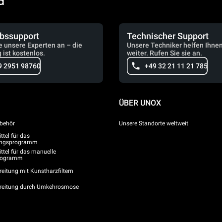
d
ebssupport
Technischer Support
e unsere Experten an – die
Unsere Techniker helfen Ihne
 ist kostenlos.
weiter. Rufen Sie sie an.
9 2951 98760
+49 32 21 11 21 785
ÜBER UNOX
behör
Unsere Standorte weltweit
tel für das
gungsprogramm
ttel für das manuelle
programm
eitung mit Kunstharzfiltern
reitung durch Umkehrosmose