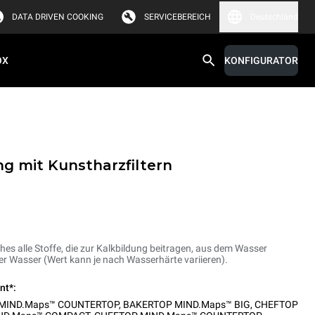
DATA DRIVEN COOKING
SERVICEBEREICH
Deutschland
OX
KONFIGURATOR
g mit Kunstharzfiltern
hes alle Stoffe, die zur Kalkbildung beitragen, aus dem Wasser
iter Wasser (Wert kann je nach Wasserhärte variieren).
nt*:
MIND.Maps™ COUNTERTOP
,
BAKERTOP MIND.Maps™ BIG
,
CHEFTOP