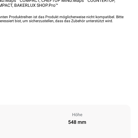
ND.Maps™ COMPACT
,
CHEFTOP MIND.Maps™ COUNTERTOP
,
MPACT
,
BAKERLUX SHOP.Pro™
nten Produktreihen ist das Produkt möglicherweise nicht kompatibel. Bitte
eressiert bist, um sicherzustellen, dass das Zubehör unterstützt wird.
Höhe
548 mm