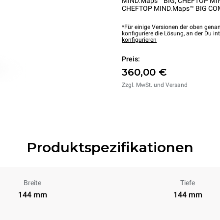
MIND.Maps™ BIG
,
CHEFTOP MI
CHEFTOP MIND.Maps™ BIG CO
*Für einige Versionen der oben genan
konfiguriere die Lösung, an der Du int
konfigurieren
Preis:
360,00 €
Zzgl. MwSt. und Versand
Produktspezifikationen
Breite
Tiefe
144 mm
144 mm