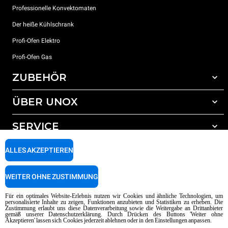
Professionelle Konvektomaten
Der heiße Kühlschrank
Profi-Ofen Elektro
Profi-Ofen Gas
ZUBEHÖR
ÜBER UNOX
Gesamtes Zubehör
Reinigungsmittel für das Selbstreinigungsprogramm
SERVICE
Unsere Standorte weltweit
Reinigungsmittel für das manuelle Reinigungsprogramm
ALLES AKZEPTIEREN
Wasseraufbereitung mit Kunstharzfiltern
Unox garantie
Wasseraufbereitung durch Umkehrosmose
Händler Suche
WEITER OHNE ZUSTIMMUNG
Service Suche
AI Content Disclaimer
Privacy policy
Cookie policy
Für ein optimales Website-Erlebnis nutzen wir Cookies und ähnliche Technologien, um
personalisierte Inhalte zu zeigen, Funktionen anzubieten und Statistiken zu erheben. Die
Copyright 2026 UNOX SpA Alle Rechte vorbehalten. Reg. Imp. Padova n °
Zustimmung erlaubt uns diese Datenverarbeitung sowie die Weitergabe an Drittanbieter
04230750285 - REA Padova 372835 - Kap. Soc. 5.000.000 € iv - P.IVA / CF
gemäß unserer Datenschutzerklärung. Durch Drücken des Buttons 'Weiter ohne
Akzeptieren' lassen sich Cookies jederzeit ablehnen oder in den Einstellungen anpassen.
04230750285 - IT WEEE Reg. No. IT08020000000377