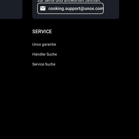
zur Seite und antworten zeitnah.
cooking.support@unox.com
SERVICE
Unox garantie
Händler Suche
Service Suche