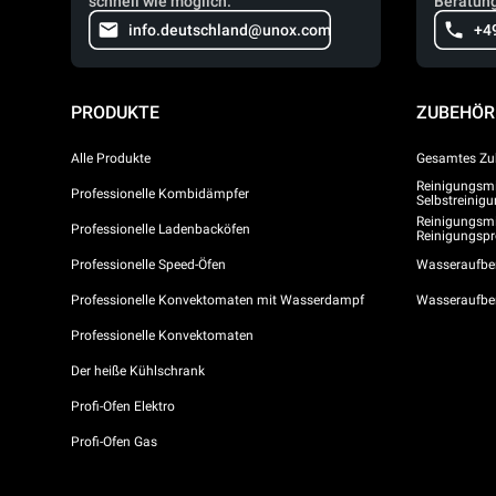
schnell wie möglich.
Beratung
info.deutschland@unox.com
+4
PRODUKTE
ZUBEHÖR
Alle Produkte
Gesamtes Zu
Reinigungsmit
Professionelle Kombidämpfer
Selbstreini
Reinigungsmi
Professionelle Ladenbacköfen
Reinigungs
Professionelle Speed-Öfen
Wasseraufber
Professionelle Konvektomaten mit Wasserdampf
Wasseraufbe
Professionelle Konvektomaten
Der heiße Kühlschrank
Profi-Ofen Elektro
Profi-Ofen Gas