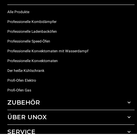
Alle Produkte
Professionelle Kombidämpfer
Professionelle Ladenbacköfen
Professionelle Speed-Öfen
Professionelle Konvektomaten mit Wasserdampf
Professionelle Konvektomaten
Der heiße Kühlschrank
Profi-Ofen Elektro
Profi-Ofen Gas
ZUBEHÖR
ÜBER UNOX
Gesamtes Zubehör
Reinigungsmittel für das Selbstreinigungsprogramm
SERVICE
Unsere Standorte weltweit
Reinigungsmittel für das manuelle Reinigungsprogramm