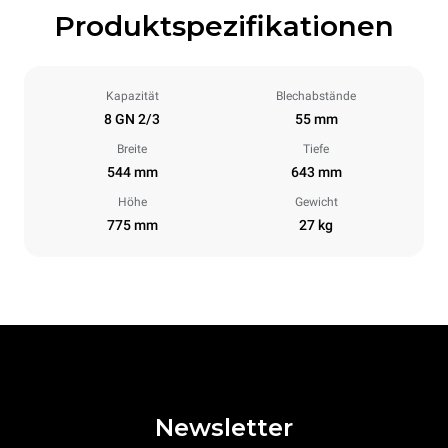
Produktspezifikationen
Kapazität
Blechabstände
8 GN 2/3
55 mm
Breite
Tiefe
544 mm
643 mm
Höhe
Gewicht
775 mm
27 kg
Newsletter