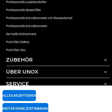
Professionelle Ladenbacköfen
Professionelle Speed-Öfen
Professionelle Konvektomaten mit Wasserdampf
Professionelle Konvektomaten
Der heiße Kühlschrank
Profi-Ofen Elektro
Profi-Ofen Gas
ZUBEHÖR
ÜBER UNOX
Gesamtes Zubehör
Reinigungsmittel für das Selbstreinigungsprogramm
SERVICE
Unsere Standorte weltweit
Reinigungsmittel für das manuelle Reinigungsprogramm
ALLES AKZEPTIEREN
Wasseraufbereitung mit Kunstharzfiltern
Unox garantie
Wasseraufbereitung durch Umkehrosmose
Händler Suche
WEITER OHNE ZUSTIMMUNG
Service Suche