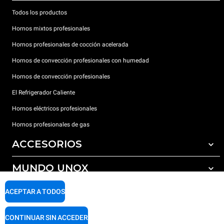
Todos los productos
Hornos mixtos profesionales
Hornos profesionales de cocción acelerada
Hornos de convección profesionales con humedad
Hornos de convección profesionales
El Refrigerador Caliente
Hornos eléctricos profesionales
Hornos profesionales de gas
ACCESORIOS
MUNDO UNOX
Todos los accesorios
Detergentes para lavado automático
SOPORTE
ACEPTAR A TODOS
Nuestras sedes en el mundo
Detergentes para lavado manual
Tratamiento de agua con filtros de resina
Garantía Unox
CONTINUAR SIN ACCEDER