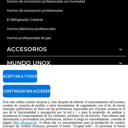
Hornos de convección profesionales con humedad
Hornos de convección profesionales
El Refrigerador Caliente
Hornos eléctricos profesionales
Hornos profesionales de gas
ACCESORIOS
MUNDO UNOX
Todos los accesorios
Detergentes para lavado automático
SOPORTE
ACEPTAR A TODOS
Nuestras sedes en el mundo
Detergentes para lavado manual
Tratamiento de agua con filtros de resina
Garantía Unox
CONTINUAR SIN ACCEDER
Tratamiento de agua por ósmosis inversa
Red de distribuidores
Este sitio utiliza cookies técnicas y, solo después de obtener el consentimiento del usuario,
cookies de creación de perfiles u otras herramientas de seguimiento con el fin de enviar
Centros de servicio técnico
mensajes publicitarios en línea con las preferencias expresadas por el propio usuario en el
uso de la funcionalidad y navegación por la red y / o para la propósito de analizar y
Aviso sobre el contenido generado por IA
Privacy policy
Cookie policy
monitorear el comportamiento de los visitantes, incluidos los de terceros. Para obtener más
información y personalizar sus preferencias, incluso si niega su consentimiento, consulte la
Copyright 2026 UNOX SpA Todos los derechos reservados. Reg. Imp. Padova
página
Más información
. Si desea dar su consentimiento para la instalación de cookies
(excepto las cookies técnicas), presione el botón "Aceptar todo". Al presionar el botón
n ° 04230750285 - REA Padova 372835 - Cap. Soc. 5.000.000 € iv - P.IVA /