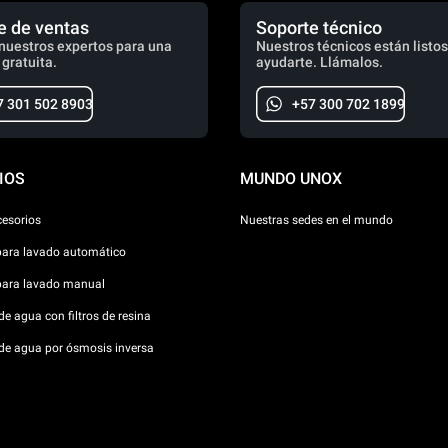
e de ventas
Soporte técnico
nuestros expertos para una
Nuestros técnicos están listos
 gratuita.
ayudarte. Llámalos.
7 301 502 8903
+57 300 702 1899
IOS
MUNDO UNOX
cesorios
Nuestras sedes en el mundo
para lavado automático
para lavado manual
e agua con filtros de resina
de agua por ósmosis inversa