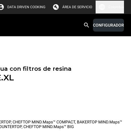
DATA DRIVEN COOKING
ÁREA DE SERVICIO
Colombia
CONFIGURADOR
a con filtros de resina
.XL
ERTOP
,
CHEFTOP MIND.Maps™ COMPACT
,
BAKERTOP MIND.Maps™
COUNTERTOP
,
CHEFTOP MIND.Maps™ BIG