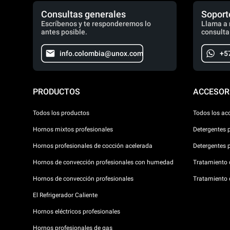
Consultas generales
Soport
Escríbenos y te responderemos lo
Llama a 
antes posible.
consulta
info.colombia@unox.com
+5
PRODUCTOS
ACCESOR
Todos los productos
Todos los ac
Hornos mixtos profesionales
Detergentes 
Hornos profesionales de cocción acelerada
Detergentes 
Hornos de convección profesionales con humedad
Tratamiento d
Hornos de convección profesionales
Tratamiento 
El Refrigerador Caliente
Hornos eléctricos profesionales
Hornos profesionales de gas