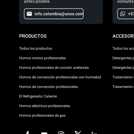
antes posible.
consulta
info.colombia@unox.com
+5
PRODUCTOS
ACCESOR
Todos los productos
Todos los ac
Hornos mixtos profesionales
Detergentes 
Hornos profesionales de cocción acelerada
Detergentes 
Hornos de convección profesionales con humedad
Tratamiento d
Hornos de convección profesionales
Tratamiento 
El Refrigerador Caliente
Hornos eléctricos profesionales
Hornos profesionales de gas