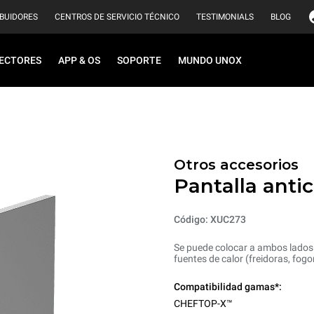
IBUIDORES
CENTROS DE SERVICIO TÉCNICO
TESTIMONIALS
BLOG
ECTORES
APP & OS
SOPORTE
MUNDO UNOX
Otros accesorios
Pantalla antic
Código: XUC273
Se puede colocar a ambos lados d
fuentes de calor (freidoras, fogon
Compatibilidad gamas*:
CHEFTOP-X™