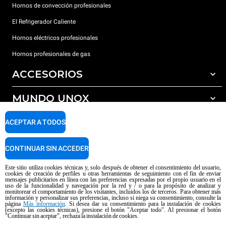
Hornos de convección profesionales
El Refrigerador Caliente
Hornos eléctricos profesionales
Hornos profesionales de gas
ACCESORIOS
MUNDO UNOX
Todos los accesorios
Detergentes para lavado automático
SOPORTE
ACEPTAR A TODOS
Nuestras sedes en el mundo
Detergentes para lavado manual
Tratamiento de agua con filtros de resina
Garantía Unox
CONTINUAR SIN ACCEDER
Tratamiento de agua por ósmosis inversa
Red de distribuidores
Este sitio utiliza cookies técnicas y, solo después de obtener el consentimiento del usuario,
cookies de creación de perfiles u otras herramientas de seguimiento con el fin de enviar
Centros de servicio técnico
mensajes publicitarios en línea con las preferencias expresadas por el propio usuario en el
uso de la funcionalidad y navegación por la red y / o para la propósito de analizar y
Aviso sobre el contenido generado por IA
Privacy policy
Cookie policy
monitorear el comportamiento de los visitantes, incluidos los de terceros. Para obtener más
información y personalizar sus preferencias, incluso si niega su consentimiento, consulte la
Copyright 2026 UNOX SpA Todos los derechos reservados. Reg. Imp. Padova
página
Más información
. Si desea dar su consentimiento para la instalación de cookies
n ° 04230750285 - REA Padova 372835 - Cap. Soc. 5.000.000 € iv - P.IVA /
(excepto las cookies técnicas), presione el botón "Aceptar todo". Al presionar el botón
"Continuar sin aceptar", rechaza la instalación de cookies.
CF 04230750285 - IT WEEE Reg. No. IT08020000000377