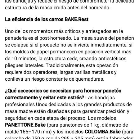
las bandejas y reduce el riesgo de comprometer la delicada
estructura de la masa cruda antes del horneado.
La eficiencia de los carros BAKE.Rest
Uno de los momentos más críticos y arriesgados en la
panadería es el post-horneado. La masa suave del panetón
se colapsa si el producto no se invierte inmediatamente: si
los moldes de papel permanecen en posición vertical más
de 10 minutos, la estructura cede, creando antiestéticos
pliegues laterales. Tradicionalmente, esta operación
requiere dos operadores, largas varillas metálicas y
conlleva un riesgo constante de quemaduras.
¿Qué accesorios se necesitan para hornear panetón
correctamente y evitar este estrés?
Las bandejas
profesionales Unox dedicadas a los grandes productos de
masa madre están diseñadas para garantizar precisión y
seguridad en cada etapa del proceso. Los modelos
PANETTONE.Bake
(para panetones de 1 kg, diámetro de
molde 165–170 mm) y los modelos
COLOMBA.Bake
(para
colombe de 750 g, molde 295 × 205 mm) están fabricados