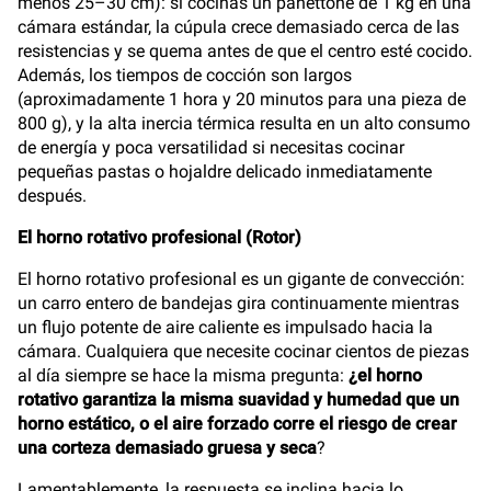
menos 25–30 cm): si cocinas un panettone de 1 kg en una
cámara estándar, la cúpula crece demasiado cerca de las
resistencias y se quema antes de que el centro esté cocido.
Además, los tiempos de cocción son largos
(aproximadamente 1 hora y 20 minutos para una pieza de
800 g), y la alta inercia térmica resulta en un alto consumo
de energía y poca versatilidad si necesitas cocinar
pequeñas pastas o hojaldre delicado inmediatamente
después.
El horno rotativo profesional (Rotor)
El horno rotativo profesional es un gigante de convección:
un carro entero de bandejas gira continuamente mientras
un flujo potente de aire caliente es impulsado hacia la
cámara. Cualquiera que necesite cocinar cientos de piezas
al día siempre se hace la misma pregunta:
¿el horno
rotativo garantiza la misma suavidad y humedad que un
horno estático, o el aire forzado corre el riesgo de crear
una corteza demasiado gruesa y seca
?
Lamentablemente, la respuesta se inclina hacia lo