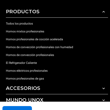
PRODUCTOS
Todos los productos
Hornos mixtos profesionales
Hornos profesionales de cocción acelerada
Hornos de convección profesionales con humedad
Hornos de convección profesionales
El Refrigerador Caliente
Hornos eléctricos profesionales
Hornos profesionales de gas
ACCESORIOS
MUNDO UNOX
Todos los accesorios
Detergentes para lavado automático