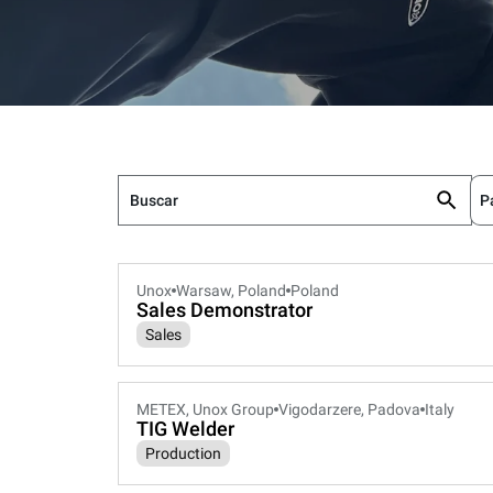
P
Unox
Warsaw, Poland
Poland
Sales Demonstrator
Sales
METEX, Unox Group
Vigodarzere, Padova
Italy
TIG Welder
Production