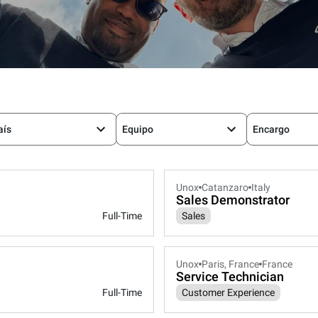
aís
Equipo
Encargo
Unox
Catanzaro
Italy
Sales Demonstrator
Full-Time
Sales
Unox
Paris, France
France
Service Technician
Full-Time
Customer Experience