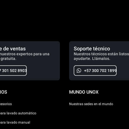
e de ventas
Soporte técnico
nuestros expertos para una
Nuestros técnicos están listos
 gratuita.
ayudarte. Llámalos.
7 301 502 8903
+57 300 702 1899
IOS
MUNDO UNOX
cesorios
Nuestras sedes en el mundo
para lavado automático
para lavado manual