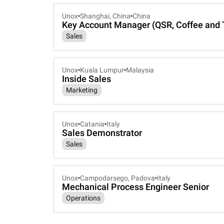
Unox
Shanghai, China
China
Key Account Manager (QSR, Coffee and 
Sales
Unox
Kuala Lumpur
Malaysia
Inside Sales
Marketing
Unox
Catania
Italy
Sales Demonstrator
Sales
Unox
Campodarsego, Padova
Italy
Mechanical Process Engineer Senior
Operations