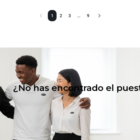
…
1
2
3
9
¿No has encontrado el pues