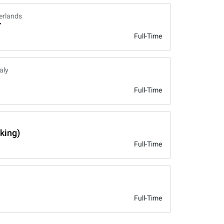
erlands
r
Full-Time
taly
Full-Time
king)
Full-Time
Full-Time