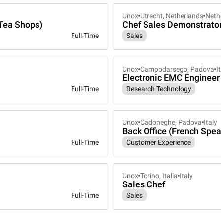
Unox
Utrecht, Netherlands
Neth
Tea Shops)
Chef Sales Demonstrato
Full-Time
Sales
Unox
Campodarsego, Padova
I
Electronic EMC Engineer
Full-Time
Research Technology
Unox
Cadoneghe, Padova
Italy
Back Office (French Spea
Full-Time
Customer Experience
Unox
Torino, Italia
Italy
Sales Chef
Full-Time
Sales