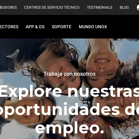
IBUIDORES
CENTROS DE SERVICIO TÉCNICO
TESTIMONIALS
BLOG
ECTORES
APP & OS
SOPORTE
MUNDO UNOX
Trabaja con nosotros
Explore nuestra
oportunidades d
empleo.