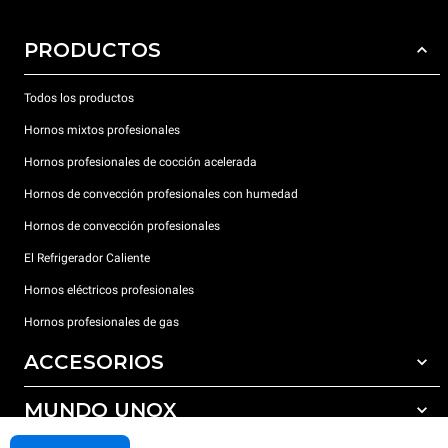
PRODUCTOS
Todos los productos
Hornos mixtos profesionales
Hornos profesionales de cocción acelerada
Hornos de convección profesionales con humedad
Hornos de convección profesionales
El Refrigerador Caliente
Hornos eléctricos profesionales
Hornos profesionales de gas
ACCESORIOS
MUNDO UNOX
Todos los accesorios
Detergentes para lavado automático