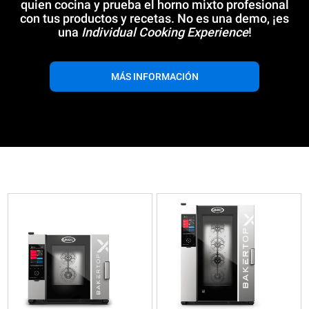
quien cocina y prueba el horno mixto profesional
con tus productos y recetas. No es una demo, ¡es
una
Individual Cooking Experience
!
MÁS INFORMACIÓN
XELA-
XELA-
XELA-
XELA-
05EU-
10EU-
05EU-
10EU-
EXRS
EXRS
EXRS-
EXRS-
Mixtos
Mixtos
ET
ET
BAKERTOP-
BAKERTOP-
Mixtos
Mixtos
X™
X™
BAKERTOP-
BAKERTOP-
COUNTERTOP
COUNTERTOP
X™
X™
5
10
COUNTERTOP
COUNTERTOP
5
10
600x400
600x400