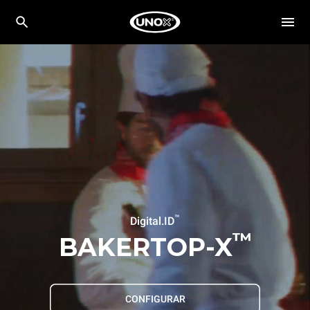
™
Digital.ID
™
BAKERTOP-X
CONFIGURAR