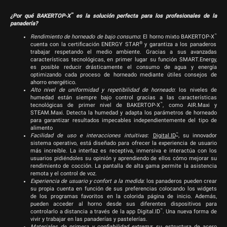
™
¿Por qué BAKERTOP-X
es la solución perfecta para los profesionales de la
panadería?
™
Rendimiento de horneado de bajo consumo
:
El horno mixto BAKERTOP-X
®
cuenta con la certificación ENERGY STAR
y garantiza a los panaderos
trabajar respetando el medio ambiente. Gracias a sus avanzadas
características tecnológicas, en primer lugar su función SMART.Energy,
es posible reducir drásticamente el consumo de agua y energía
optimizando cada proceso de horneado mediante útiles consejos de
ahorro energético.
Alto nivel de uniformidad y repetibilidad de horneado
:
los niveles de
humedad están siempre bajo control gracias a las características
™
tecnológicas de primer nivel de BAKERTOP-X
, como AIR.Maxi y
STEAM.Maxi. Detecta la humedad y adapta los parámetros de horneado
para garantizar resultados impecables independientemente del tipo de
alimento
™
Facilidad de uso e interacciones intuitivas
:
Digital.ID
, su innovador
sistema operativo, está diseñado para ofrecer la experiencia de usuario
más increíble. La interfaz es receptiva, inmersiva e interactúa con los
usuarios pidiéndoles su opinión y aprendiendo de ellos cómo mejorar su
rendimiento de cocción. La pantalla de alta gama permite la asistencia
remota y el control de voz.
Experiencia de usuario y confort a la medida
:
los panaderos pueden crear
su propia cuenta en función de sus preferencias colocando los widgets
de los programas favoritos en la colorida página de inicio. Además,
pueden acceder al horno desde sus diferentes dispositivos para
™
controlarlo a distancia a través de la app Digital.ID
. Una nueva forma de
vivir y trabajar en las panaderías y pastelerías.
Materiales de primera y confiabilidad extrema
:
su estructura de acero