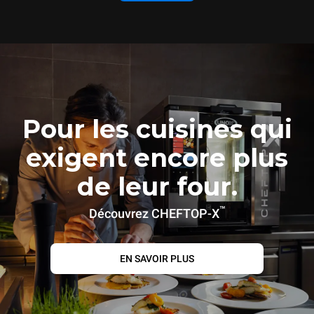
Pour les cuisines qui
exigent encore plus
de leur four.
™
Découvrez CHEFTOP-X
EN SAVOIR PLUS