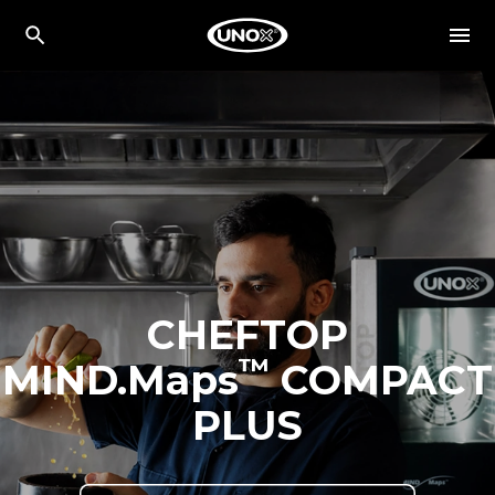
CHEFTOP
™
MIND.Maps
COMPACT
PLUS