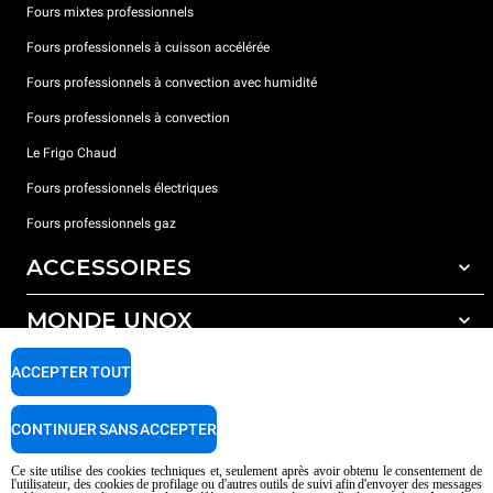
Fours mixtes professionnels
Fours professionnels à cuisson accélérée
Fours professionnels à convection avec humidité
Fours professionnels à convection
Le Frigo Chaud
Fours professionnels électriques
Fours professionnels gaz
ACCESSOIRES
MONDE UNOX
Tous les accessoires
Détergents pour lavage automatique
SUPPORT
ACCEPTER TOUT
Nos bureaux dans le monde
Détergents pour lavage manuel
Traitement de l'eau avec filtres à résine
Garantie Unox
CONTINUER SANS ACCEPTER
Traitement de l'eau par osmose inverse
Trouver les Revendeurs
Ce site utilise des cookies techniques et, seulement après avoir obtenu le consentement de
l'utilisateur, des cookies de profilage ou d'autres outils de suivi afin d'envoyer des messages