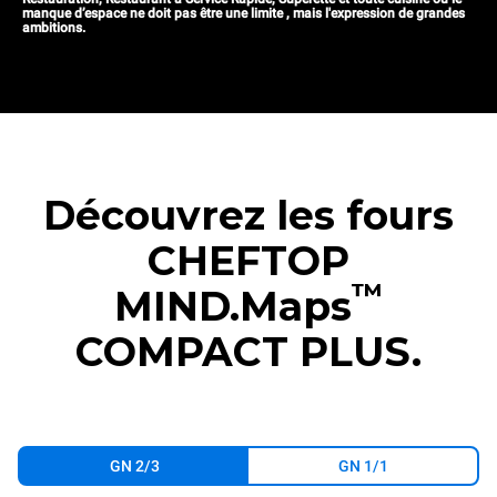
manque d’espace ne doit pas être une limite , mais l'expression de grandes
ambitions.
Découvrez les fours
CHEFTOP
™
MIND.Maps
COMPACT PLUS.
GN 2/3
GN 1/1