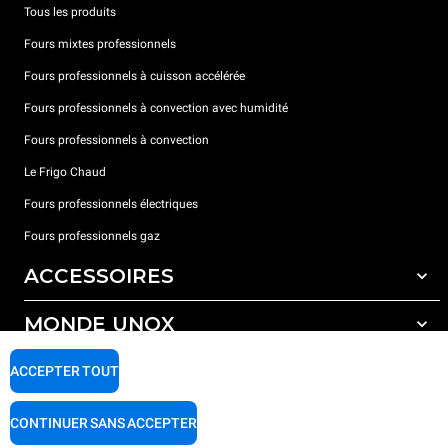
Tous les produits
Fours mixtes professionnels
Fours professionnels à cuisson accélérée
Fours professionnels à convection avec humidité
Fours professionnels à convection
Le Frigo Chaud
Fours professionnels électriques
Fours professionnels gaz
ACCESSOIRES
MONDE UNOX
Tous les accessoires
Détergents pour lavage automatique
SUPPORT
ACCEPTER TOUT
Nos bureaux dans le monde
Détergents pour lavage manuel
Traitement de l'eau avec filtres à résine
Garantie Unox
CONTINUER SANS ACCEPTER