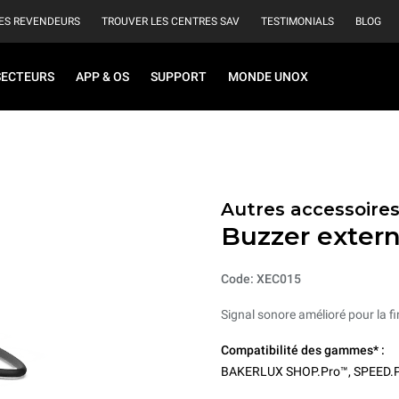
ES REVENDEURS
TROUVER LES CENTRES SAV
TESTIMONIALS
BLOG
SECTEURS
APP & OS
SUPPORT
MONDE UNOX
Autres accessoire
Buzzer exter
Code: XEC015
Signal sonore amélioré pour la f
Compatibilité des gammes* :
BAKERLUX SHOP.Pro™
,
SPEED.