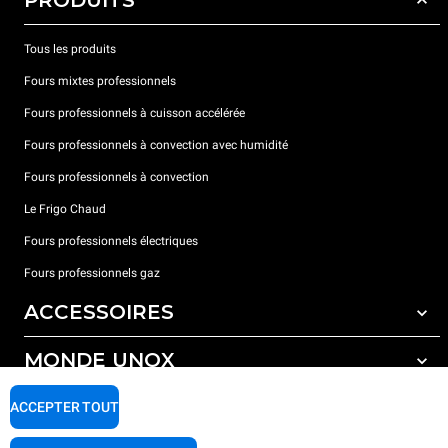
PRODUITS
Tous les produits
Fours mixtes professionnels
Fours professionnels à cuisson accélérée
Fours professionnels à convection avec humidité
Fours professionnels à convection
Le Frigo Chaud
Fours professionnels électriques
Fours professionnels gaz
ACCESSOIRES
MONDE UNOX
Tous les accessoires
Détergents pour lavage automatique
SUPPORT
ACCEPTER TOUT
Nos bureaux dans le monde
Détergents pour lavage manuel