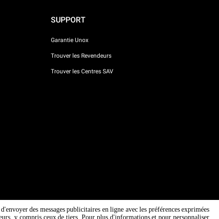
SUPPORT
Garantie Unox
Trouver les Revendeurs
Trouver les Centres SAV
in d'envoyer des messages publicitaires en ligne avec les préférences exprimées
siteurs, y compris ceux de tiers. Pour plus d'informations et pour personnaliser