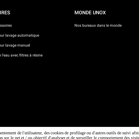
IRES
MONDE UNOX
ssoires
Nos bureaux dans le monde
our lavage automatique
our lavage manuel
l'eau avec filtres à résine
sentement de l'utilisateur, des cookies de profilage ou d'autres outils de suivi af
ion sur le net et / ou objectif d'analyser et de surveiller le comportement des vi