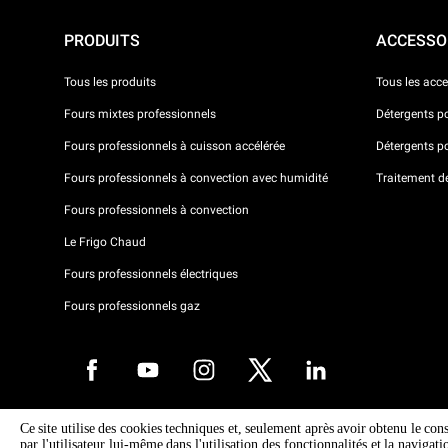
PRODUITS
ACCESSO
Tous les produits
Tous les acce
Fours mixtes professionnels
Détergents p
Fours professionnels à cuisson accélérée
Détergents p
Fours professionnels à convection avec humidité
Traitement de 
Fours professionnels à convection
Le Frigo Chaud
Fours professionnels électriques
Fours professionnels gaz
Ce site utilise des cookies techniques et, seulement après avoir obtenu le con
Droits d'auteurt 2026 UNOX SpA Tous droits réservés. Reg.Papova n °
par l'utilisateur lui-même dans l'utilisation des fonctionnalités et la navigat