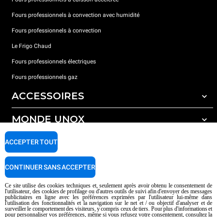
Fours professionnels à convection avec humidité
Fours professionnels à convection
Le Frigo Chaud
Fours professionnels électriques
Fours professionnels gaz
ACCESSOIRES
MONDE UNOX
Tous les accessoires
Détergents pour lavage automatique
SUPPORT
ACCEPTER TOUT
Nos bureaux dans le monde
Détergents pour lavage manuel
Traitement de l'eau avec filtres à résine
Garantie Unox
CONTINUER SANS ACCEPTER
Trouver les Revendeurs
Ce site utilise des cookies techniques et, seulement après avoir obtenu le consentement de
l'utilisateur, des cookies de profilage ou d'autres outils de suivi afin d'envoyer des messages
Trouver les Centres SAV
publicitaires en ligne avec les préférences exprimées par l'utilisateur lui-même dans
l'utilisation des fonctionnalités et la navigation sur le net et / ou objectif d'analyser et de
AI Content Disclaimer
Privacy policy
Cookie policy
surveiller le comportement des visiteurs, y compris ceux de tiers. Pour plus d'informations et
pour personnaliser vos préférences, même si vous refusez votre consentement, consultez la