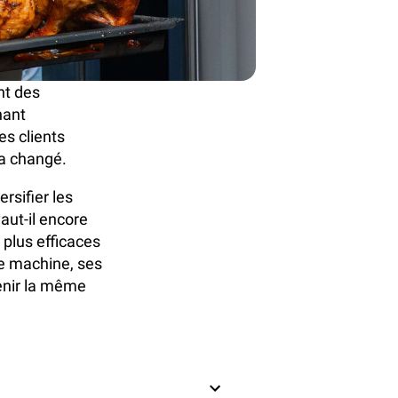
nt des
nant
es clients
 a changé.
rsifier les
aut-il encore
s plus efficaces
te machine, ses
tenir la même