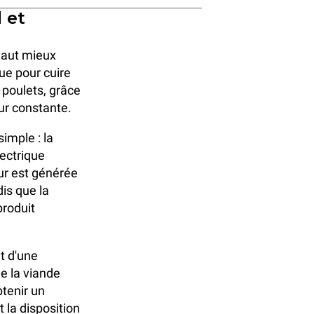
 et
 vaut mieux
ue pour cuire
 poulets, grâce
ur constante.
simple : la
lectrique
ur est générée
dis que la
produit
t d'une
de la viande
btenir un
t la disposition