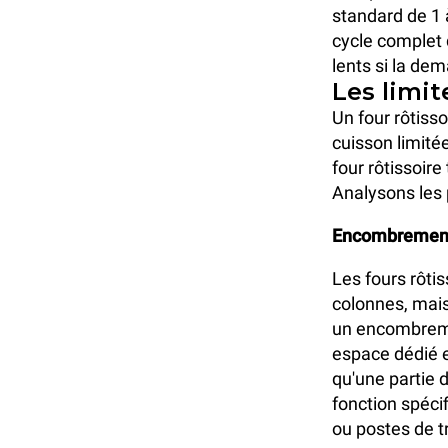
standard de 1 à
cycle complet
lents si la de
Les limit
Un four rôtisso
cuisson limitée
four rôtissoir
Analysons les 
Encombrement 
Les fours rôti
colonnes, mais
un encombreme
espace dédié et
qu'une partie 
fonction spéci
ou postes de tr