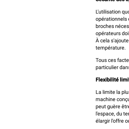
L'utilisation q
opérationnels 
broches nécessi
opérateurs do
À cela s'ajout
température.
Tous ces facte
particulier da
Flexibilité lim
La limite la pl
machine conçue
peut guère être
l'espace, du t
élargir l'offre