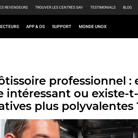
ES REVENDEURS
TROUVER LES CENTRES SAV
TESTIMONIALS
BLOG
SECTEURS
APP & OS
SUPPORT
MONDE UNOX
ôtissoire professionnel : 
 intéressant ou existe-t-
atives plus polyvalentes 