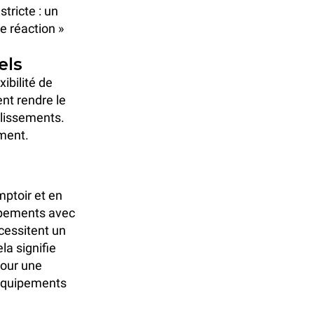
tricte : un
de réaction »
els
xibilité de
ent rendre le
blissements.
ement.
mptoir et en
ipements avec
essitent un
la signifie
pour une
s équipements