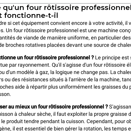
 qu'un four rôtissoire professionnel
fonctionne-t-il
e si cet équipement convient encore à votre activité, il
es. Un four rôtissoire professionnel est une machine conç
ntités de viande de manière uniforme, en particulier des
e broches rotatives placées devant une source de chale
onne un four rôtissoire professionnel ?
Le principe est 
tue par rayonnement. Qu'il s'agisse d'un four rôtissoire é
ou d'un modèle à gaz, la logique ne change pas. La chale
s ou des résistances situés à l'arrière de la machine, tan
roches aide à répartir plus uniformément les graisses du 
sson.
er au mieux un four rôtissoire professionnel ?
S'agissan
sson à chaleur sèche, il faut exploiter la propre graisse 
 le produit tendre pendant la cuisson. Cependant, pour o
ne, il est essentiel de bien gérer la rotation, les temps e