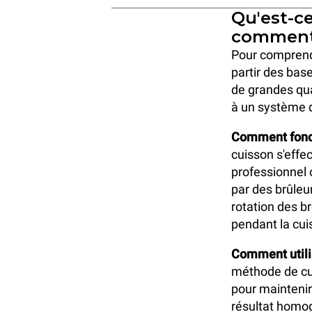
Qu'est-ce
comment 
Pour comprendr
partir des bas
de grandes qua
à un système d
Comment foncti
cuisson s'effec
professionnel 
par des brûleur
rotation des b
pendant la cui
Comment utilis
méthode de cui
pour maintenir
résultat homogè