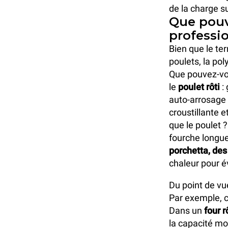
de la charge su
Que pouv
professi
Bien que le te
poulets, la po
Que pouvez-vou
le
poulet rôti
: 
auto-arrosage 
croustillante e
que le poulet 
fourche longue 
porchetta, des 
chaleur pour é
Du point de vue 
Par exemple, c
Dans un
four 
la capacité m