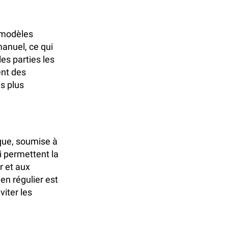
s modèles
manuel, ce qui
es parties les
ent des
s plus
que, soumise à
i permettent la
r et aux
en régulier est
viter les