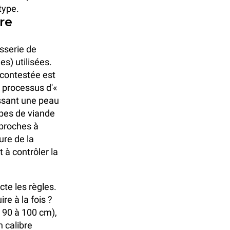
type.
re
sserie de
es) utilisées.
ncontestée est
e processus d'«
issant une peau
ypes de viande
 broches à
ure de la
nt à contrôler la
icte les règles.
re à la fois ?
 90 à 100 cm),
n calibre