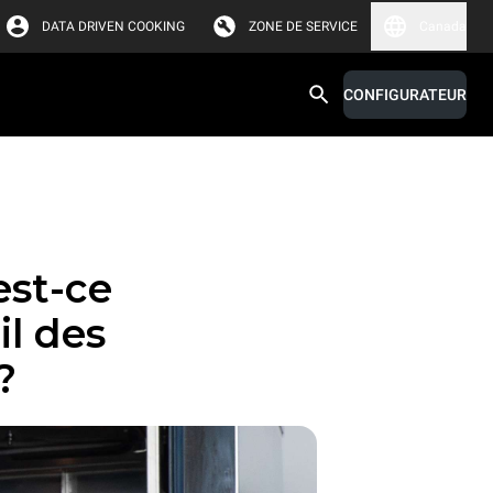
DATA DRIVEN COOKING
ZONE DE SERVICE
Canada
CONFIGURATEUR
est-ce
il des
?