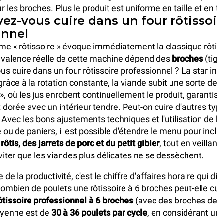
r les broches. Plus le produit est uniforme en taille et en 
ez-vous cuire dans un four rôtissoi
onnel
rme « rôtissoire » évoque immédiatement la classique rôti
lyvalence réelle de cette machine dépend des
broches
(tig
s cuire dans un four rôtissoire professionnel ? La star i
grâce à la rotation constante, la viande subit une sorte d
», où les jus enrobent continuellement le produit, garant
t dorée avec un intérieur tendre. Peut-on cuire d'autres t
? Avec les bons ajustements techniques et l'utilisation de
ou de paniers, il est possible d'étendre le menu pour incl
rôtis, des jarrets de porc et du petit gibier
, tout en veilla
viter que les viandes plus délicates ne se dessèchent.
de la productivité, c'est le chiffre d'affaires horaire qui d
ombien de poulets une rôtissoire à 6 broches peut-elle cui
rôtissoire professionnel à 6 broches
(avec des broches de
oyenne est de
30 à 36 poulets par cycle
, en considérant u