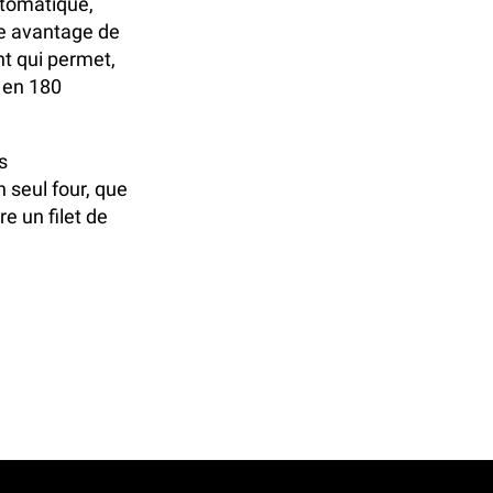
utomatique,
le avantage de
t qui permet,
 en 180
s
 seul four, que
e un filet de