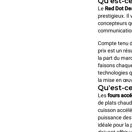
Qu'est-ce
Le
Red Dot De
prestigieux. Il
concepteurs qu
communication
Compte tenu de
prix est un ré
la part du mar
faisons chaque
technologies q
la mise en œuv
Qu'est-ce
Les
fours accé
de plats chaud
cuisson accél
puissance des 
idéale pour la