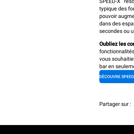
SPEED-X
réso
typique des
fo
pouvoir augmen
dans des espac
secondes ou u
Oubliez les c
fonctionnalité
vous souhaitie
bar en seulem
DÉCOUVRE SPEED
Partager sur :