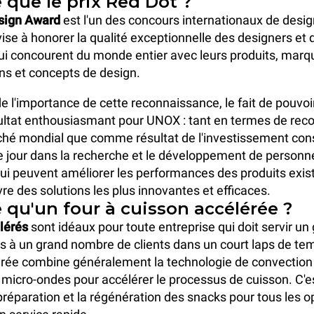
 que le prix Red Dot ?
sign Award
est l'un des concours internationaux de desig
 vise à honorer la qualité exceptionnelle des designers et 
i concourent du monde entier avec leurs produits, marq
s et concepts de design.
 l'importance de cette reconnaissance, le fait de pouvoir
sultat enthousiasmant pour UNOX : tant en termes de re
ché mondial que comme résultat de l'investissement con
 jour dans la recherche et le développement de personn
ui peuvent améliorer les performances des produits exist
re des solutions les plus innovantes et efficaces.
 qu'un four à cuisson accélérée ?
lérés
sont idéaux pour toute entreprise qui doit servir u
s à un grand nombre de clients dans un court laps de tem
érée combine généralement la technologie de
convection
micro-ondes pour accélérer le processus de cuisson. C'es
 préparation et la régénération des snacks pour tous les o