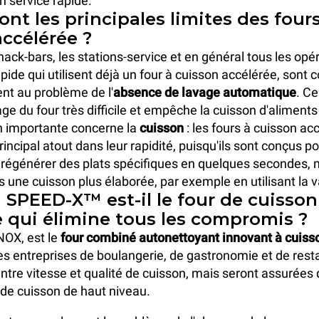
un service rapide.
ont les principales limites des four
accélérée ?
nack-bars, les stations-service et en général tous les opé
pide qui utilisent déjà un four à cuisson accélérée, sont 
nt au problème de l'
absence de lavage automatique
. C
ge du four très difficile et empêche la cuisson d'aliments
on importante concerne la
cuisson
: les fours à cuisson ac
rincipal atout dans leur rapidité, puisqu'ils sont conçus p
régénérer des plats spécifiques en quelques secondes, m
 une cuisson plus élaborée, par exemple en utilisant la 
 SPEED-X™ est-il le four de cuisson
e qui élimine tous les compromis ?
OX, est le
four combiné autonettoyant innovant à cuiss
es entreprises de boulangerie, de gastronomie et de resta
entre vitesse et qualité de cuisson, mais seront assurées
de cuisson de haut niveau.