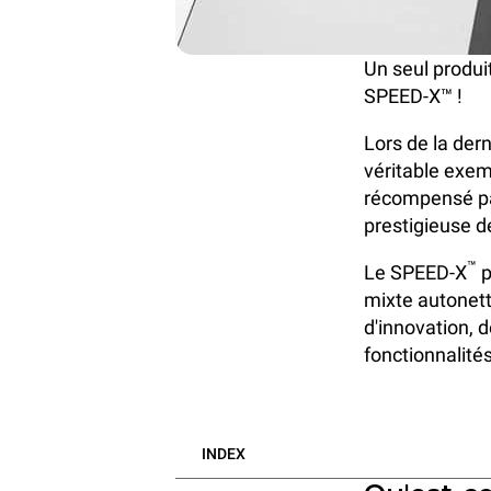
Un seul produit
SPEED-X™ !
Lors de la dern
véritable exem
récompensé par
prestigieuse de
™
Le
SPEED-X
p
mixte
autonett
d'innovation, d
fonctionnalité
INDEX