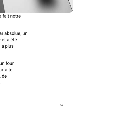
 fait notre
ar absolue, un
 et a été
la plus
'un
four
arfaite
, de
.