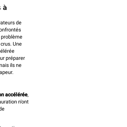
s à
rateurs de
confrontés
e problème
 crus. Une
célérée
our préparer
ais ils ne
vapeur.
on accélérée
,
uration n'ont
 de