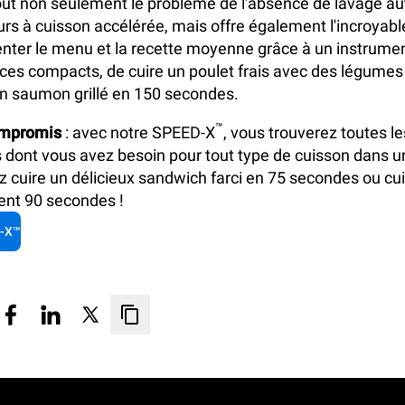
ut non seulement le problème de l'absence de lavage a
urs à cuisson accélérée
, mais offre également l'incroyab
ter le menu et la recette moyenne grâce à un instrumen
es compacts, de cuire un poulet frais avec des légumes
n saumon grillé en 150 secondes.
™
ompromis
: avec notre SPEED-X
, vous trouverez toutes le
s dont vous avez besoin pour tout type de cuisson dans un
z cuire un délicieux sandwich farci en 75 secondes ou cuir
ent 90 secondes !
-X™