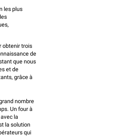
n les plus
des
ues,
 obtenir trois
connaissance de
stant que nous
es et de
ants, grâce à
n grand nombre
ps. Un four à
avec la
t la solution
pérateurs qui