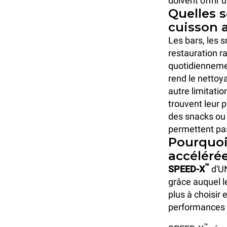
doivent offrir 
Quelles s
cuisson 
Les bars, les s
restauration ra
quotidienneme
rend le nettoya
autre limitati
trouvent leur p
des snacks ou 
permettent pas
Pourquoi
accéléré
™
SPEED-X
d'UN
grâce auquel l
plus à choisir 
performances 
™