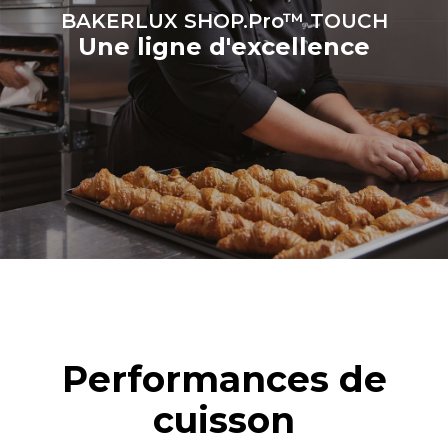
2 in
BAKERLUX SHOP.Pro™ TOUCH
Une ligne d'excellence
Alimentation
Tension
Énergie électrique
240V 1~ / 208V 1~
2
Fréquence
60
Performances de
cuisson