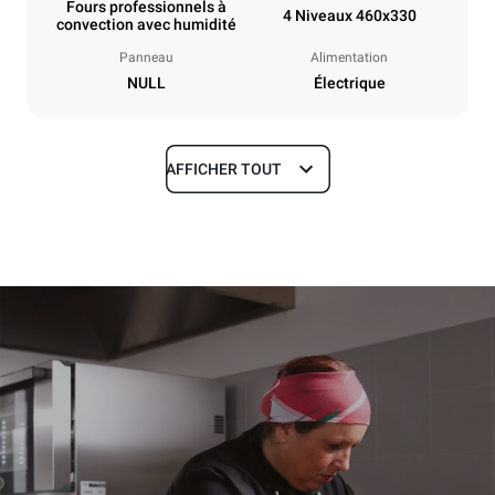
Fours professionnels à
4 Niveaux 460x330
convection avec humidité
Panneau
Alimentation
NULL
Électrique
AFFICHER TOUT
Dimensions
Largeur
Profondeur
23 in
26 in
Hauteur
Poids
19 in
86 lb
Caractéristiques de la plaque
Nombre de plaques
Taille de la plaque
4
460x330
Espace entre les plaques