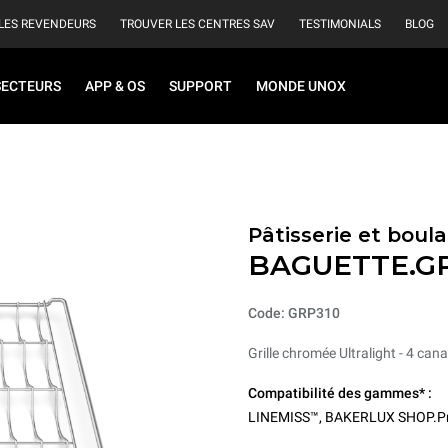
LES REVENDEURS
TROUVER LES CENTRES SAV
TESTIMONIALS
BLOG
SECTEURS
APP & OS
SUPPORT
MONDE UNOX
Pâtisserie et boul
BAGUETTE.G
Code: GRP310
Grille chromée Ultralight - 4 can
Compatibilité des gammes* :
LINEMISS™
,
BAKERLUX SHOP.P