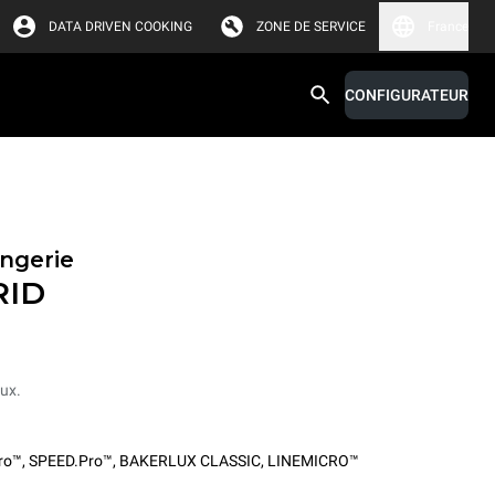
DATA DRIVEN COOKING
ZONE DE SERVICE
France
CONFIGURATEUR
angerie
RID
aux.
ro™
,
SPEED.Pro™
,
BAKERLUX CLASSIC
,
LINEMICRO™