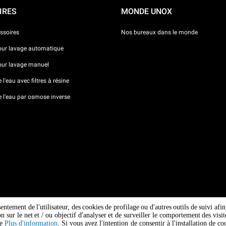
IRES
MONDE UNOX
ssoires
Nos bureaux dans le monde
our lavage automatique
our lavage manuel
l'eau avec filtres à résine
e l'eau par osmose inverse
sentement de l'utilisateur, des cookies de profilage ou d'autres outils de suivi af
ion sur le net et / ou objectif d'analyser et de surveiller le comportement des vi
ge
Plus d'information
. Si vous avez l'intention de consentir à l'installation de 