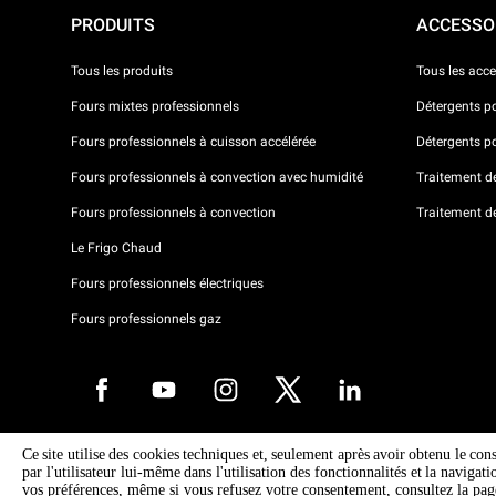
PRODUITS
ACCESSO
Tous les produits
Tous les acce
Fours mixtes professionnels
Détergents p
Fours professionnels à cuisson accélérée
Détergents p
Fours professionnels à convection avec humidité
Traitement de 
Fours professionnels à convection
Traitement d
Le Frigo Chaud
Fours professionnels électriques
Fours professionnels gaz
Ce site utilise des cookies techniques et, seulement après avoir obtenu le con
Droits d'auteurt 2026 UNOX SpA Tous droits réservés. Reg.Papova n °
par l'utilisateur lui-même dans l'utilisation des fonctionnalités et la navigat
04230750285 - REA Padova 372835 - Cap. 5.000.000 € iv - P.IVA / CF
vos préférences, même si vous refusez votre consentement, consultez la pa
04230750285 - IT WEEE Reg. No. IT08020000000377