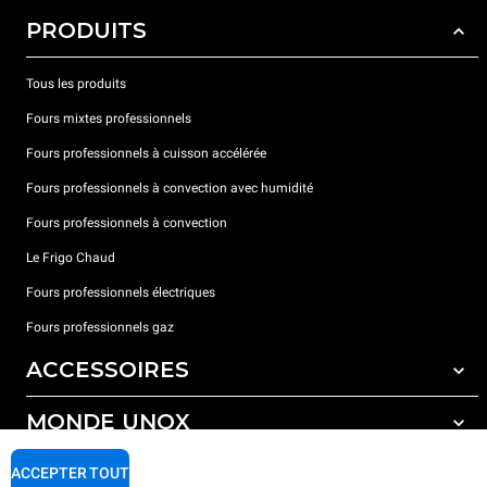
PRODUITS
Tous les produits
Fours mixtes professionnels
Fours professionnels à cuisson accélérée
Fours professionnels à convection avec humidité
Fours professionnels à convection
Le Frigo Chaud
Fours professionnels électriques
Fours professionnels gaz
ACCESSOIRES
MONDE UNOX
Tous les accessoires
Détergents pour lavage automatique
SUPPORT
ACCEPTER TOUT
Nos bureaux dans le monde