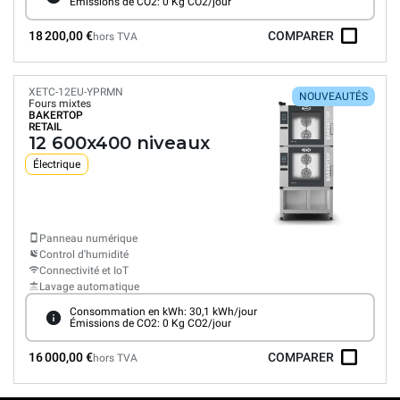
Émissions de CO2: 0 Kg CO2/jour
18 200,00 €
COMPARER
hors TVA
XETC-12EU-YPRMN
NOUVEAUTÉS
Fours mixtes
BAKERTOP
RETAIL
12 600x400 niveaux
Électrique
Panneau numérique
Control d'humidité
Connectivité et IoT
Lavage automatique
Consommation en kWh: 30,1 kWh/jour
Émissions de CO2: 0 Kg CO2/jour
16 000,00 €
COMPARER
hors TVA