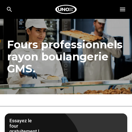
Fours professionnels
rayon boulangerie
GMS.
Essayez le
four
gratuitement !