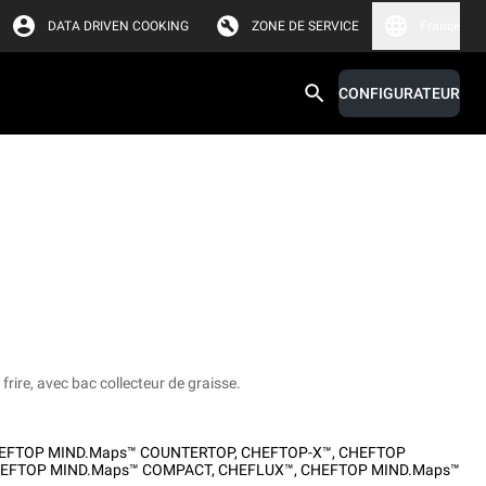
DATA DRIVEN COOKING
ZONE DE SERVICE
France
CONFIGURATEUR
frire, avec bac collecteur de graisse.
EFTOP MIND.Maps™ COUNTERTOP
,
CHEFTOP-X™
,
CHEFTOP
EFTOP MIND.Maps™ COMPACT
,
CHEFLUX™
,
CHEFTOP MIND.Maps™