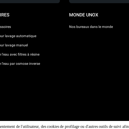
IRES
MONDE UNOX
ssoires
Nos bureaux dans le monde
our lavage automatique
our lavage manuel
l'eau avec filtres à résine
e l'eau par osmose inverse
sentement de l'utilisateur, des cookies de profilage ou d'autres outils de suivi af