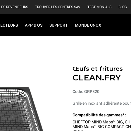
LES REVENDEURS
TROUVER LES CENTRES SAV
TESTIMONIALS
BLOG
SECTEURS
APP & OS
SUPPORT
MONDE UNOX
Œufs et fritures
CLEAN.FRY
Code: GRP820
Grille en inox antiadhérente pour 
Compatibilité des gammes* :
CHEFTOP MIND.Maps™ BIG
,
CH
MIND.Maps™ BIG COMPACT
,
CH