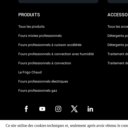
PRODUITS
ACCESSO
Tous les produits
Tous les acce
Fours mixtes professionnels
Détergents p
Fours professionnels à cuisson accélérée
Détergents p
Fours professionnels à convection avec humidité
Traitement de 
Fours professionnels à convection
Traitement d
Le Frigo Chaud
Fours professionnels électriques
Fours professionnels gaz
Ce site utilise des cookies techniques et, seulement après avoir obtenu le con
Droits d'auteurt 2026 UNOX SpA Tous droits réservés. Reg.Papova n °