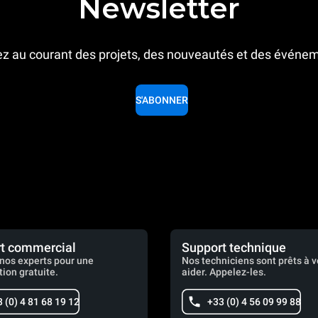
Newsletter
z au courant des projets, des nouveautés et des événe
S'ABONNER
t commercial
Support technique
nos experts pour une
Nos techniciens sont prêts à 
tion gratuite.
aider. Appelez-les.
 (0) 4 81 68 19 12
+33 (0) 4 56 09 99 88