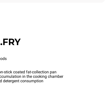
.FRY
oods
n-stick coated fat-collection pan
accumulation in the cooking chamber
nd detergent consumption