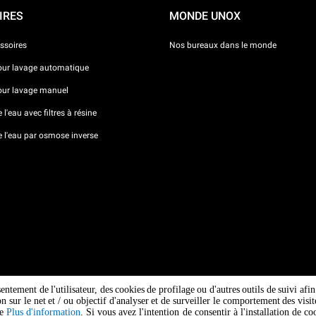
IRES
MONDE UNOX
ssoires
Nos bureaux dans le monde
our lavage automatique
our lavage manuel
l'eau avec filtres à résine
e l'eau par osmose inverse
sentement de l'utilisateur, des cookies de profilage ou d'autres outils de suivi af
ion sur le net et / ou objectif d'analyser et de surveiller le comportement des vi
ge
Plus d'information
. Si vous avez l'intention de consentir à l'installation de 