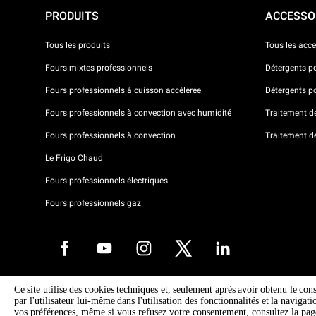
PRODUITS
ACCESSO
Tous les produits
Tous les acce
Fours mixtes professionnels
Détergents p
Fours professionnels à cuisson accélérée
Détergents p
Fours professionnels à convection avec humidité
Traitement de 
Fours professionnels à convection
Traitement d
Le Frigo Chaud
Fours professionnels électriques
Fours professionnels gaz
Ce site utilise des cookies techniques et, seulement après avoir obtenu le con
Droits d'auteurt 2026 UNOX SpA Tous droits réservés. Reg.Papova n °
par l'utilisateur lui-même dans l'utilisation des fonctionnalités et la navigat
04230750285 - REA Padova 372835 - Cap. 5.000.000 € iv - P.IVA / CF
vos préférences, même si vous refusez votre consentement, consultez la pa
04230750285 - IT WEEE Reg. No. IT08020000000377