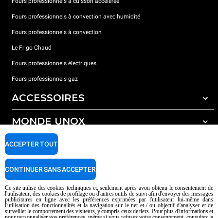
Fours professionnels à cuisson accélérée
Fours professionnels à convection avec humidité
Fours professionnels à convection
Le Frigo Chaud
Fours professionnels électriques
Fours professionnels gaz
ACCESSOIRES
MONDE UNOX
Tous les accessoires
Détergents pour lavage automatique
SUPPORT
ACCEPTER TOUT
Nos bureaux dans le monde
Détergents pour lavage manuel
Traitement de l'eau avec filtres à résine
Garantie Unox
CONTINUER SANS ACCEPTER
Traitement de l'eau par osmose inverse
Trouver les Revendeurs
Ce site utilise des cookies techniques et, seulement après avoir obtenu le consentement de
l'utilisateur, des cookies de profilage ou d'autres outils de suivi afin d'envoyer des messages
Trouver les Centres SAV
publicitaires en ligne avec les préférences exprimées par l'utilisateur lui-même dans
l'utilisation des fonctionnalités et la navigation sur le net et / ou objectif d'analyser et de
AI Content Disclaimer
Privacy policy
Cookie policy
surveiller le comportement des visiteurs, y compris ceux de tiers. Pour plus d'informations et
pour personnaliser vos préférences, même si vous refusez votre consentement, consultez la