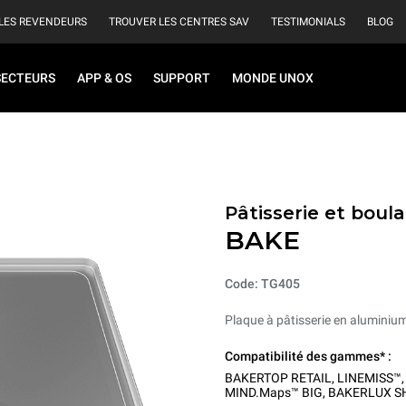
LES REVENDEURS
TROUVER LES CENTRES SAV
TESTIMONIALS
BLOG
SECTEURS
APP & OS
SUPPORT
MONDE UNOX
Pâtisserie et boul
BAKE
Code: TG405
Plaque à pâtisserie en aluminiu
Compatibilité des gammes* :
BAKERTOP RETAIL
,
LINEMISS™
MIND.Maps™ BIG
,
BAKERLUX S