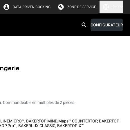
DATA DRIVEN COOKING
ZONE DE SERVICE
France
CONFIGURATEUR
angerie
m. Commandeable en multiples de 2 pièces.
,
LINEMICRO™
,
BAKERTOP MIND.Maps™ COUNTERTOP
,
BAKERTOP
HOP.Pro™
,
BAKERLUX CLASSIC
,
BAKERTOP-X™