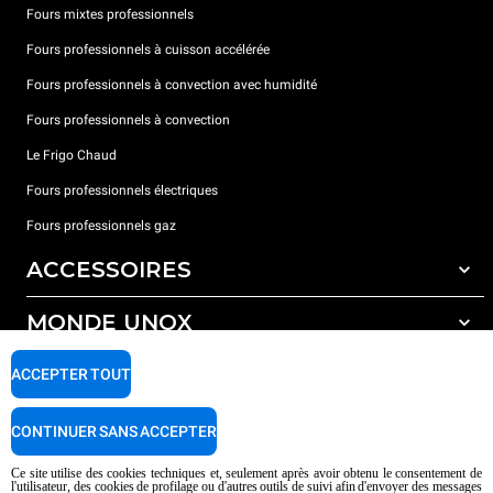
Fours mixtes professionnels
Fours professionnels à cuisson accélérée
Fours professionnels à convection avec humidité
Fours professionnels à convection
Le Frigo Chaud
Fours professionnels électriques
Fours professionnels gaz
ACCESSOIRES
MONDE UNOX
Tous les accessoires
Détergents pour lavage automatique
SUPPORT
ACCEPTER TOUT
Nos bureaux dans le monde
Détergents pour lavage manuel
Traitement de l'eau avec filtres à résine
Garantie Unox
CONTINUER SANS ACCEPTER
Traitement de l'eau par osmose inverse
Trouver les Revendeurs
Ce site utilise des cookies techniques et, seulement après avoir obtenu le consentement de
l'utilisateur, des cookies de profilage ou d'autres outils de suivi afin d'envoyer des messages