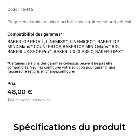
Code: TG415
Plaque en aluminium micro-perforée avec traitement anti-adhésif
Compatibilité des gammes* :
BAKERTOP RETAIL
,
LINEMISS™
,
LINEMICRO™
,
BAKERTOP
MIND.Maps™ COUNTERTOP
,
BAKERTOP MIND.Maps™ BIG
,
BAKERLUX SHOP.Pro™
,
BAKERLUX CLASSIC
,
BAKERTOP-X™
*Certaines versions des gammes ci-dessus peuvent ne pas être
compatibles. Veuillez configurer votre solution pour garantir que
l'accessoire est pris en charge.
configurer
Prix:
48,00 €
TVA et expédition exclues
Spécifications du produit